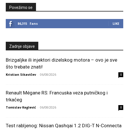
Povežimo se
86,315
Fans
LIKE
Zadnje objave
Brizgaljke ili injektori dizelskog motora – ovo je sve
što trebate znati!
Kristian Sikavičev
-
06/08/2026
0
Renault Mégane RS: Francuska veza putničkog i
trkaćeg
Tomislav Keglević
-
06/08/2026
0
Test rabljenog: Nissan Qashqai 1.2 DIG-T N-Connecta