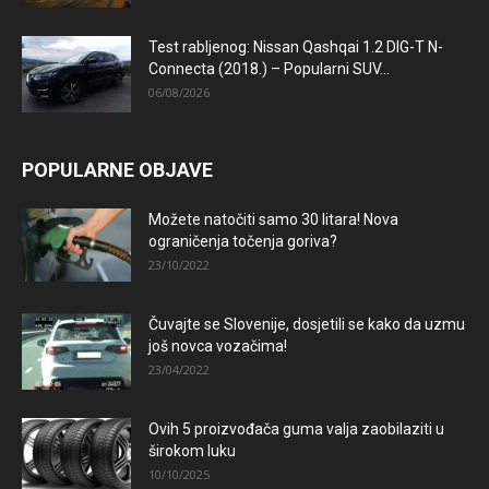
Test rabljenog: Nissan Qashqai 1.2 DIG-T N-
Connecta (2018.) – Popularni SUV...
06/08/2026
POPULARNE OBJAVE
Možete natočiti samo 30 litara! Nova
ograničenja točenja goriva?
23/10/2022
Čuvajte se Slovenije, dosjetili se kako da uzmu
još novca vozačima!
23/04/2022
Ovih 5 proizvođača guma valja zaobilaziti u
širokom luku
10/10/2025