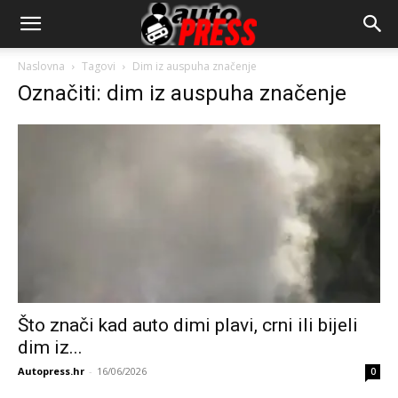
AutopressHR
Naslovna
Tagovi
Dim iz auspuha značenje
Označiti: dim iz auspuha značenje
Što znači kad auto dimi plavi, crni ili bijeli
dim iz...
Autopress.hr
-
16/06/2026
0