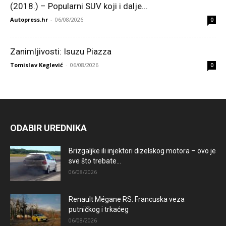
(2018.) – Popularni SUV koji i dalje...
Autopress.hr
-
06/08/2026
0
Zanimljivosti: Isuzu Piazza
Tomislav Keglević
-
06/08/2026
0
ODABIR UREDNIKA
Brizgaljke ili injektori dizelskog motora – ovo je
sve što trebate...
06/08/2026
Renault Mégane RS: Francuska veza
putničkog i trkaćeg
06/08/2026