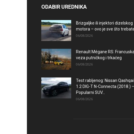
ODABIR UREDNIKA
Brizgaljke ili injektori dizelskog
motora – ovo je sve što trebate.
06/08/2026
Renault Mégane RS: Francusk
veza putničkog i trkaćeg
06/08/2026
Test rabljenog: Nissan Qashqai
1.2 DIG-T N-Connecta (2018.) 
Popularni SUV...
06/08/2026