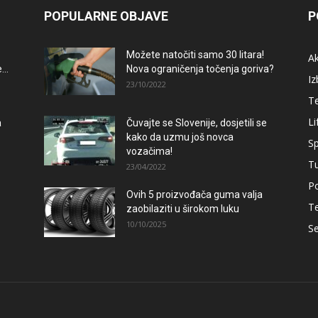
POPULARNE OBJAVE
P
Možete natočiti samo 30 litara!
A
..
Nova ograničenja točenja goriva?
Iz
23/10/2022
T
Li
a
Čuvajte se Slovenije, dosjetili se
kako da uzmu još novca
Sp
vozačima!
T
23/04/2022
Po
Ovih 5 proizvođača guma valja
–
T
zaobilaziti u širokom luku
10/10/2025
Se