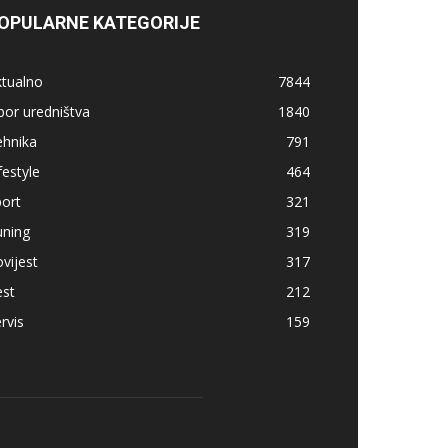
OPULARNE KATEGORIJE
ktualno
7844
bor uredništva
1840
ehnika
791
festyle
464
ort
321
uning
319
vijest
317
est
212
rvis
159