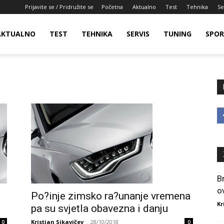
Prijavite se / Pridružite se
Početna
Aktualno
Test
Tehnika
Se
AKTUALNO
TEST
TEHNIKA
SERVIS
TUNING
SPO
B
o
Po?inje zimsko ra?unanje vremena
Kr
pa su svjetla obavezna i danju
Kristian Sikavičev
-
28/10/2018
0
0