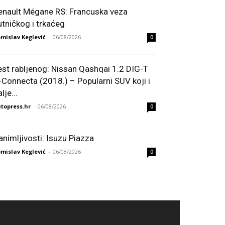
enault Mégane RS: Francuska veza
utničkog i trkaćeg
mislav Keglević
-
06/08/2026
0
est rabljenog: Nissan Qashqai 1.2 DIG-T
-Connecta (2018.) – Popularni SUV koji i
lje...
topress.hr
-
06/08/2026
0
animljivosti: Isuzu Piazza
mislav Keglević
-
06/08/2026
0