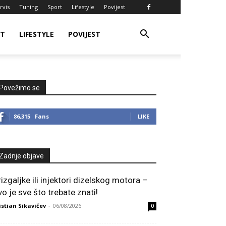
rvis
Tuning
Sport
Lifestyle
Povijest
RT
LIFESTYLE
POVIJEST
Povežimo se
86,315
Fans
LIKE
Zadnje objave
rizgaljke ili injektori dizelskog motora –
vo je sve što trebate znati!
istian Sikavičev
-
06/08/2026
0