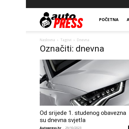
AutopressHR
POČETNA
Naslovna
Tagovi
Dnevna
Označiti: dnevna
Od srijede 1. studenog obavezna
su dnevna svjetla
Autopress.hr
-
29/10/2023