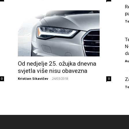
R
p
To
T
N
da
Au
Od nedjelje 25. ožujka dnevna
svjetla više nisu obavezna
Kristian Sikavičev
-
24/03/2018
Z
0
0
To