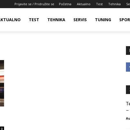
Prijavite se / Pridružite se
Početna
Aktualno
Test
Tehnika
Se
AKTUALNO
TEST
TEHNIKA
SERVIS
TUNING
SPO
T
–
Au
0