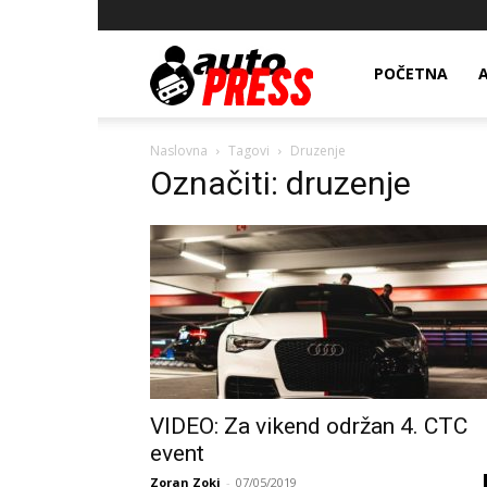
AutopressHR
POČETNA
Naslovna
Tagovi
Druzenje
Označiti: druzenje
VIDEO: Za vikend održan 4. CTC
event
Zoran Zoki
-
07/05/2019