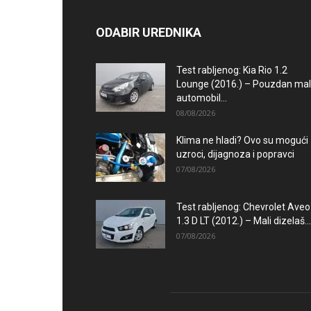
ODABIR UREDNIKA
Test rabljenog: Kia Rio 1.2
Lounge (2016.) – Pouzdan mal
automobil...
08/08/2026
Klima ne hladi? Ovo su mogući
uzroci, dijagnoza i popravci
07/08/2026
Test rabljenog: Chevrolet Aveo
1.3 D LT (2012.) – Mali dizelaš...
07/08/2026