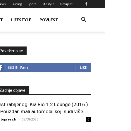
rvis
Tuning
Sport
Lifestyle
Povijest
RT
LIFESTYLE
POVIJEST
Povežimo se
86,315
Fans
LIKE
Zadnje objave
est rabljenog: Kia Rio 1.2 Lounge (2016.)
 Pouzdan mali automobil koji nudi više...
topress.hr
-
08/08/2026
0