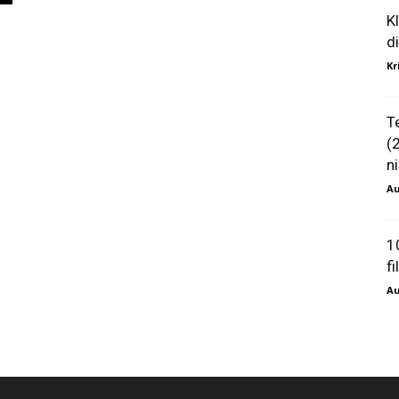
K
d
Kr
T
(
ni
Au
1
f
Au