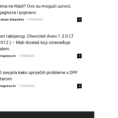
lima ne hladi? Ovo su mogući uzroci,
ijagnoza i popravci
istian Sikavičev
-
07/08/2026
0
est rabljenog: Chevrolet Aveo 1.3 D LT
2012.) – Mali dizelaš koji iznenađuje
skim...
topress.hr
-
07/08/2026
0
0 savjeta kako spriječiti probleme s DPF
ilterom
topress.hr
-
07/08/2026
0