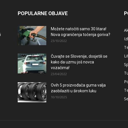
POPULARNE OBJAVE
P
Možete natočiti samo 30 litara!
A
i
Nova ograničenja točenja goriva?
Iz
23/10/2022
T
Li
Čuvajte se Slovenije, dosjetili se
kako da uzmu još novca
Sp
vozačima!
T
23/04/2022
Po
Ovih 5 proizvođača guma valja
T
zaobilaziti u širokom luku
10/10/2025
Se