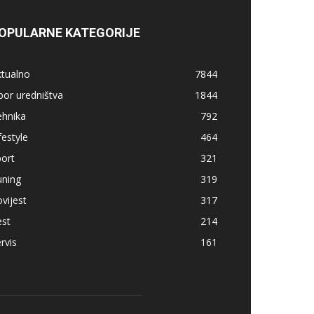
OPULARNE KATEGORIJE
ktualno
7844
bor uredništva
1844
ehnika
792
festyle
464
ort
321
uning
319
vijest
317
est
214
rvis
161