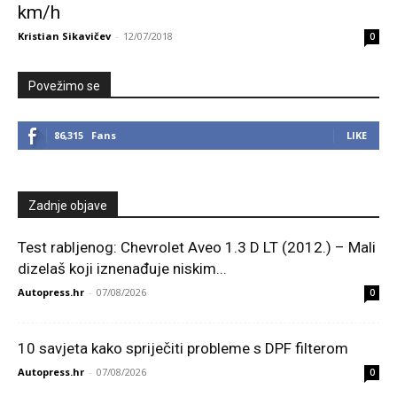
km/h
Kristian Sikavičev
-
12/07/2018
0
Povežimo se
86,315
Fans
LIKE
Zadnje objave
Test rabljenog: Chevrolet Aveo 1.3 D LT (2012.) – Mali
dizelaš koji iznenađuje niskim...
Autopress.hr
-
07/08/2026
0
10 savjeta kako spriječiti probleme s DPF filterom
Autopress.hr
-
07/08/2026
0