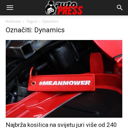
AutopressHR
Naslovna
Tagovi
Dynamics
Označiti: Dynamics
Najbrža kosilica na svijetu juri više od 240