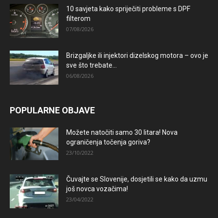
10 savjeta kako spriječiti probleme s DPF
filterom
07/08/2026
Brizgaljke ili injektori dizelskog motora – ovo je
sve što trebate...
06/08/2026
POPULARNE OBJAVE
Možete natočiti samo 30 litara! Nova
ograničenja točenja goriva?
23/10/2022
Čuvajte se Slovenije, dosjetili se kako da uzmu
još novca vozačima!
23/04/2022