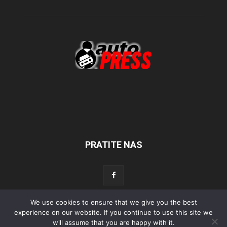
PRATITE NAS
We use cookies to ensure that we give you the best
Početna
experience on our website. If you continue to use this site we
Aktualno
Test
Tehnika
Servis
Tuning
Sport
will assume that you are happy with it.
Lifestyle
Povijest