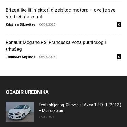
Brizgaljke ili injektori dizelskog motora – ovo je sve
što trebate znati!
Kristian Sikavičev
-
06/08/2026
0
Renault Mégane RS: Francuska veza putničkog i
trkaćeg
Tomislav Keglević
-
06/08/2026
0
ODABIR UREDNIKA
Test rabljenog: Chevrolet Aveo 1.3 D LT (2012.)
– Mali dizelaš...
07/08/2026