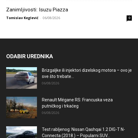
Zanimljivosti: Isuzu Piazza
Tomislav Keglević
-
06/08/2026
0
ODABIR UREDNIKA
Brizgaljke ili injektori dizelskog motora – ovo je
sve što trebate...
06/08/2026
Renault Mégane RS: Francuska veza
putničkog i trkaćeg
06/08/2026
Test rabljenog: Nissan Qashqai 1.2 DIG-T N-
Connecta (2018.) – Popularni SUV...