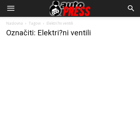
AutopressHR
Naslovna
Tagovi
Elektri?ni ventili
Označiti: Elektri?ni ventili