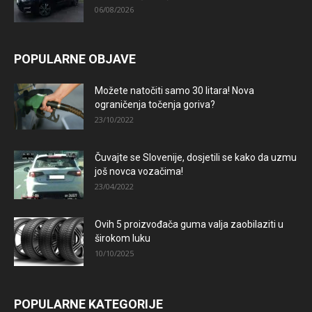
06/08/2026
POPULARNE OBJAVE
Možete natočiti samo 30 litara! Nova
ograničenja točenja goriva?
23/10/2022
Čuvajte se Slovenije, dosjetili se kako da uzmu
još novca vozačima!
23/04/2022
Ovih 5 proizvođača guma valja zaobilaziti u
širokom luku
10/10/2025
POPULARNE KATEGORIJE