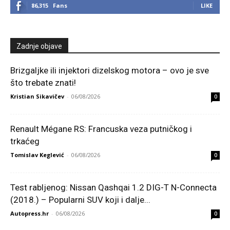
86,315
Fans
LIKE
Zadnje objave
Brizgaljke ili injektori dizelskog motora – ovo je sve
što trebate znati!
Kristian Sikavičev
-
06/08/2026
0
Renault Mégane RS: Francuska veza putničkog i
trkaćeg
Tomislav Keglević
-
06/08/2026
0
Test rabljenog: Nissan Qashqai 1.2 DIG-T N-Connecta
(2018.) – Popularni SUV koji i dalje...
Autopress.hr
-
06/08/2026
0