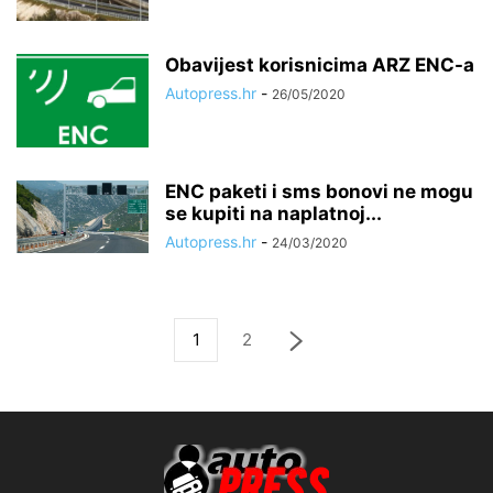
Obavijest korisnicima ARZ ENC-a
Autopress.hr
-
26/05/2020
ENC paketi i sms bonovi ne mogu
se kupiti na naplatnoj...
Autopress.hr
-
24/03/2020
1
2