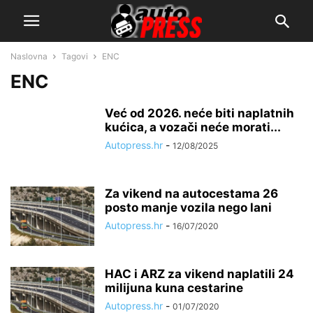
Naslovna
Tagovi
ENC
ENC
Već od 2026. neće biti naplatnih
kućica, a vozači neće morati...
Autopress.hr
-
12/08/2025
Za vikend na autocestama 26
posto manje vozila nego lani
Autopress.hr
-
16/07/2020
HAC i ARZ za vikend naplatili 24
milijuna kuna cestarine
Autopress.hr
-
01/07/2020