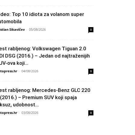
ideo: Top 10 idiota za volanom super
utomobila
istian Sikavičev
-
05/08/2026
0
est rabljenog: Volkswagen Tiguan 2.0
DI DSG (2016.) – Jedan od najtraženijih
UV-ova koji...
topress.hr
-
04/08/2026
0
est rabljenog: Mercedes-Benz GLC 220
 (2016.) – Premium SUV koji spaja
uksuz, udobnost...
topress.hr
-
03/08/2026
0