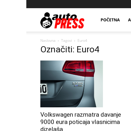
AutopressHR
POČETNA
A
Naslovna
Tagovi
Euro4
Označiti: Euro4
Volkswagen razmatra davanje
9000 eura poticaja vlasnicima
dizelaša