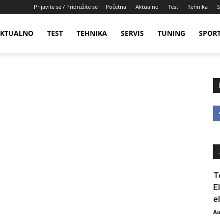
Prijavite se / Pridružite se
Početna
Aktualno
Test
Tehnika
S
KTUALNO
TEST
TEHNIKA
SERVIS
TUNING
SPOR
T
E
e
Au