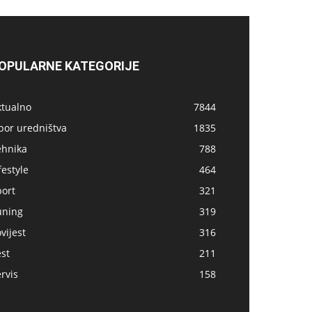
OPULARNE KATEGORIJE
ktualno
7844
bor uredništva
1835
ehnika
788
festyle
464
port
321
uning
319
vijest
316
st
211
rvis
158