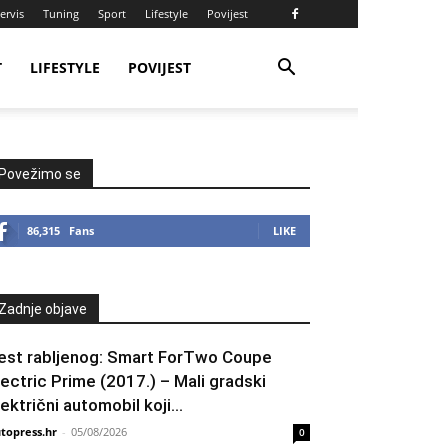
ervis
Tuning
Sport
Lifestyle
Povijest
T
LIFESTYLE
POVIJEST
Povežimo se
86,315
Fans
LIKE
Zadnje objave
est rabljenog: Smart ForTwo Coupe
lectric Prime (2017.) – Mali gradski
lektrični automobil koji...
topress.hr
-
05/08/2026
0