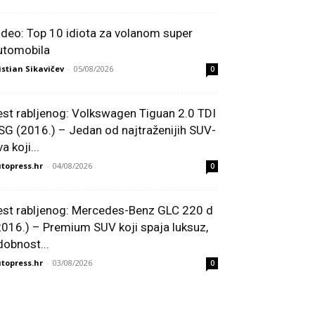
ideo: Top 10 idiota za volanom super
utomobila
istian Sikavičev
-
05/08/2026
0
est rabljenog: Volkswagen Tiguan 2.0 TDI
SG (2016.) – Jedan od najtraženijih SUV-
a koji...
topress.hr
-
04/08/2026
0
est rabljenog: Mercedes-Benz GLC 220 d
2016.) – Premium SUV koji spaja luksuz,
dobnost...
topress.hr
-
03/08/2026
0