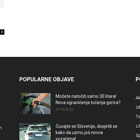
0
POPULARNE OBJAVE
P
Možete natočiti samo 30 litara!
A
Nova ograničenja točenja goriva?
Iz
23/10/2022
T
Li
Čuvajte se Slovenije, dosjetili se
m
kako da uzmu još novca
Sp
vozačima!