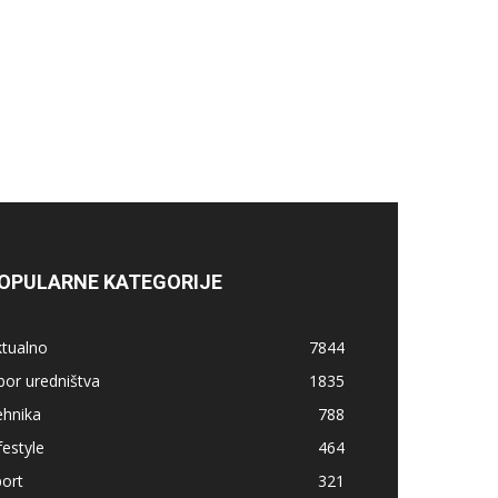
OPULARNE KATEGORIJE
ktualno
7844
bor uredništva
1835
ehnika
788
festyle
464
ort
321