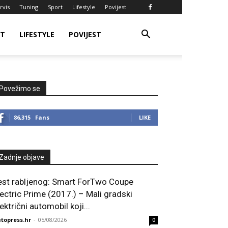
rvis
Tuning
Sport
Lifestyle
Povijest
RT
LIFESTYLE
POVIJEST
Povežimo se
86,315
Fans
LIKE
Zadnje objave
est rabljenog: Smart ForTwo Coupe
lectric Prime (2017.) – Mali gradski
ektrični automobil koji...
topress.hr
-
05/08/2026
0