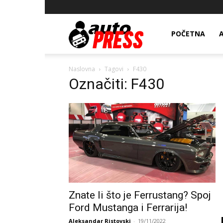
AutopressHR
POČETNA
Naslovna
Tagovi
F430
Označiti: F430
Znate li što je Ferrustang? Spoj
Ford Mustanga i Ferrarija!
Aleksandar Ristovski
-
19/11/2022