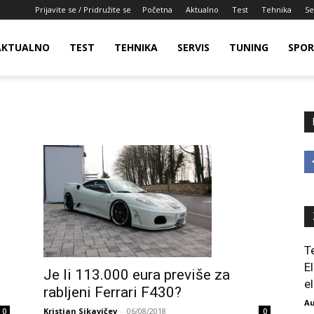
Prijavite se / Pridružite se
Početna
Aktualno
Test
Tehnika
Se
AKTUALNO
TEST
TEHNIKA
SERVIS
TUNING
SPO
T
E
Je li 113.000 eura previše za
el
rabljeni Ferrari F430?
Au
Kristian Sikavičev
-
06/08/2018
0
0