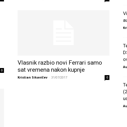
V
a
Kr
T
D
ov
Vlasnik razbio novi Ferrari samo
Au
sat vremena nakon kupnje
0
Kristian Sikavičev
-
31/07/2017
0
T
(
u
Au