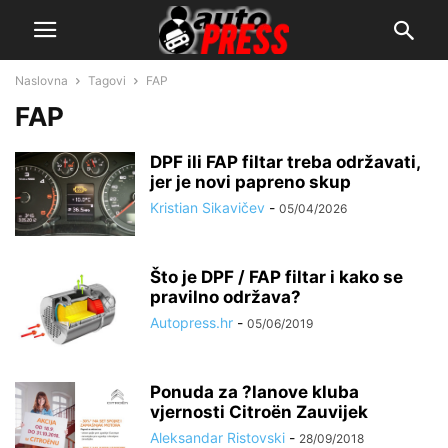
Naslovna
Tagovi
FAP
FAP
DPF ili FAP filtar treba održavati,
jer je novi papreno skup
Kristian Sikavičev
-
05/04/2026
Što je DPF / FAP filtar i kako se
pravilno održava?
Autopress.hr
-
05/06/2019
Ponuda za ?lanove kluba
vjernosti Citroën Zauvijek
Aleksandar Ristovski
-
28/09/2018