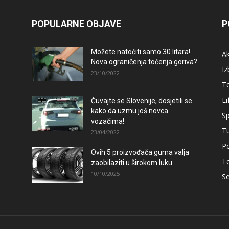
POPULARNE OBJAVE
P
Možete natočiti samo 30 litara!
A
Nova ograničenja točenja goriva?
Iz
23/10/2022
T
Li
Čuvajte se Slovenije, dosjetili se
kako da uzmu još novca
Sp
vozačima!
T
23/04/2022
Po
Ovih 5 proizvođača guma valja
T
zaobilaziti u širokom luku
10/10/2025
Se