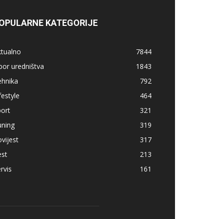
OPULARNE KATEGORIJE
ktualno
7844
bor uredništva
1843
ehnika
792
festyle
464
ort
321
uning
319
vijest
317
est
213
rvis
161