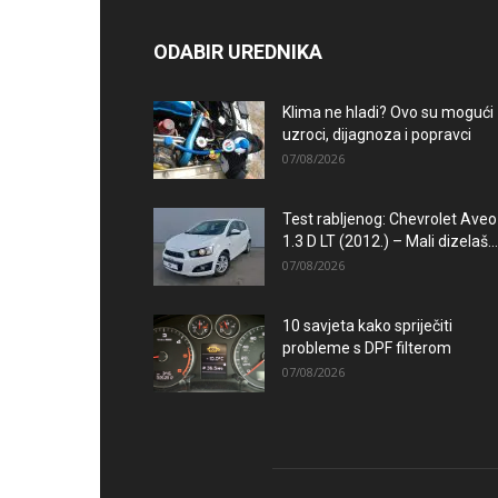
ODABIR UREDNIKA
Klima ne hladi? Ovo su mogući
uzroci, dijagnoza i popravci
07/08/2026
Test rabljenog: Chevrolet Aveo
1.3 D LT (2012.) – Mali dizelaš...
07/08/2026
10 savjeta kako spriječiti
probleme s DPF filterom
07/08/2026