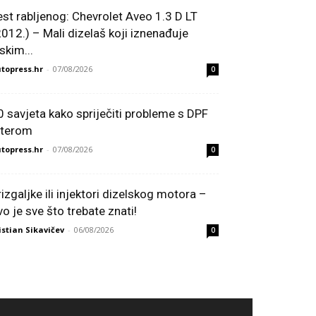
est rabljenog: Chevrolet Aveo 1.3 D LT
2012.) – Mali dizelaš koji iznenađuje
skim...
topress.hr
-
07/08/2026
0
0 savjeta kako spriječiti probleme s DPF
ilterom
topress.hr
-
07/08/2026
0
rizgaljke ili injektori dizelskog motora –
vo je sve što trebate znati!
istian Sikavičev
-
06/08/2026
0