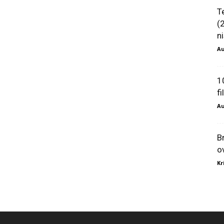
T
(
ni
Au
1
f
Au
B
o
Kr