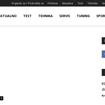
Prijavite se / Pridružite se
Početna
Aktualno
Test
Tehnika
Se
AKTUALNO
TEST
TEHNIKA
SERVIS
TUNING
SPO
K
d
Kr
0