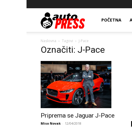
AutopressHR
POČETNA
Naslovna
Tagovi
J-Pace
Označiti: J-Pace
Priprema se Jaguar J-Pace
Miso Novak
-
12/04/2018