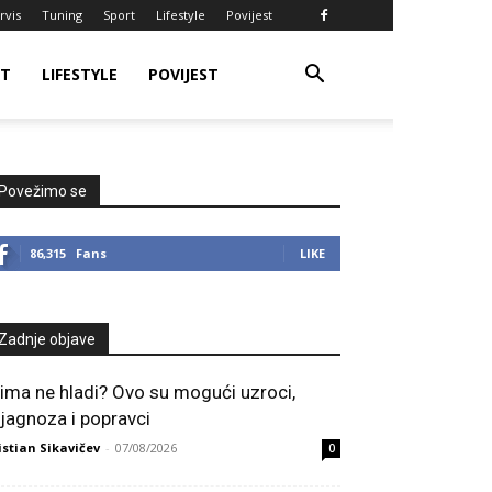
rvis
Tuning
Sport
Lifestyle
Povijest
RT
LIFESTYLE
POVIJEST
Povežimo se
86,315
Fans
LIKE
Zadnje objave
lima ne hladi? Ovo su mogući uzroci,
ijagnoza i popravci
istian Sikavičev
-
07/08/2026
0