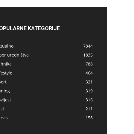
OPULARNE KATEGORIJE
ktualno
7844
bor uredništva
1835
ehnika
788
festyle
464
port
321
uning
319
vijest
316
st
211
rvis
158