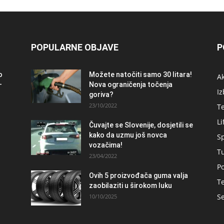
POPULARNE OBJAVE
P
o
Možete natočiti samo 30 litara!
A
–
Nova ograničenja točenja
Iz
goriva?
23/10/2022
T
Li
Čuvajte se Slovenije, dosjetili se
kako da uzmu još novca
S
vozačima!
T
23/04/2022
Po
Ovih 5 proizvođača guma valja
Te
zaobilaziti u širokom luku
Se
10/10/2025