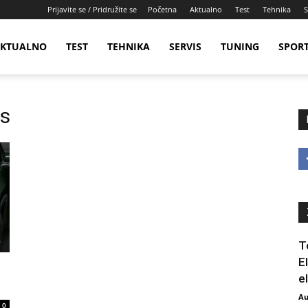
Prijavite se / Pridružite se
Početna
Aktualno
Test
Tehnika
S
KTUALNO
TEST
TEHNIKA
SERVIS
TUNING
SPOR
ss
T
E
e
Au
0