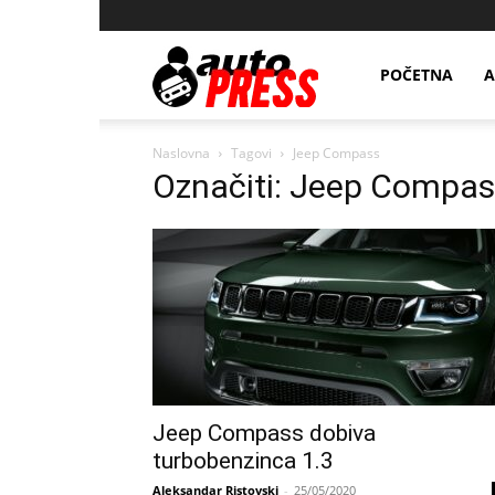
AutopressHR
POČETNA
A
Naslovna
Tagovi
Jeep Compass
Označiti: Jeep Compa
Jeep Compass dobiva
turbobenzinca 1.3
Aleksandar Ristovski
-
25/05/2020