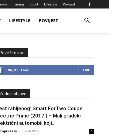
ervis
Tuning
Sport
Lifestyle
Povijest
T
LIFESTYLE
POVIJEST
Povežimo se
86,315
Fans
LIKE
Zadnje objave
est rabljenog: Smart ForTwo Coupe
lectric Prime (2017.) – Mali gradski
lektrični automobil koji...
topress.hr
-
05/08/2026
0