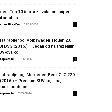
ideo: Top 10 idiota za volanom super
utomobila
istian Sikavičev
-
05/08/2026
0
est rabljenog: Volkswagen Tiguan 2.0
DI DSG (2016.) – Jedan od najtraženijih
UV-ova koji...
topress.hr
-
04/08/2026
0
est rabljenog: Mercedes-Benz GLC 220
 (2016.) – Premium SUV koji spaja
uksuz, udobnost...
topress.hr
-
03/08/2026
0