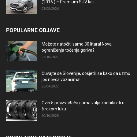
(2016.) – Premium SUV koji...
03/08/2026
POPULARNE OBJAVE
Možete natočiti samo 30 litara! Nova
ograničenja točenja goriva?
23/10/2022
Čuvajte se Slovenije, dosjetili se kako da uzmu
još novca vozačima!
23/04/2022
Ovih 5 proizvođača guma valja zaobilaziti u
širokom luku
10/10/2025