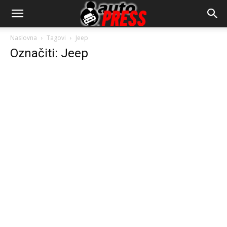
AutopressHR
Naslovna
Tagovi
Jeep
Označiti: Jeep