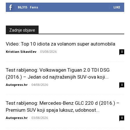
86,315
Fans
LIKE
Zadnje objave
Video: Top 10 idiota za volanom super automobila
Kristian Sikavičev
-
05/08/2026
0
Test rabljenog: Volkswagen Tiguan 2.0 TDI DSG
(2016.) – Jedan od najtraženijih SUV-ova koji...
Autopress.hr
-
04/08/2026
0
Test rabljenog: Mercedes-Benz GLC 220 d (2016.) –
Premium SUV koji spaja luksuz, udobnost...
Autopress.hr
-
03/08/2026
0