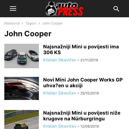
Naslovna
Tagovi
John Cooper
John Cooper
Najsnažniji Mini u povijesti ima
306 KS
Kristian Sikavičev
-
21/11/2019
Novi Mini John Cooper Works GP
uhva?en u akciji
Kristian Sikavičev
-
25/10/2019
Najsnažniji Mini u povijesti niže
krugove na Nürburgringu
Kristian Sikavičev
-
12/06/2019