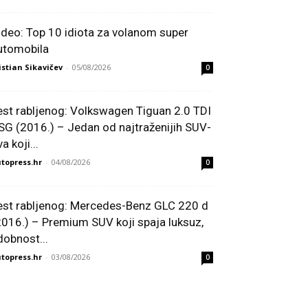
ideo: Top 10 idiota za volanom super
utomobila
istian Sikavičev
-
05/08/2026
0
est rabljenog: Volkswagen Tiguan 2.0 TDI
SG (2016.) – Jedan od najtraženijih SUV-
a koji...
topress.hr
-
04/08/2026
0
est rabljenog: Mercedes-Benz GLC 220 d
2016.) – Premium SUV koji spaja luksuz,
dobnost...
topress.hr
-
03/08/2026
0