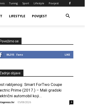
rvis
Tuning
Sport
Lifestyle
Povijest
RT
LIFESTYLE
POVIJEST
Povežimo se
86,315
Fans
LIKE
Zadnje objave
est rabljenog: Smart ForTwo Coupe
lectric Prime (2017.) – Mali gradski
ektrični automobil koji...
topress.hr
-
05/08/2026
0