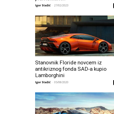
Igor Stažić
-
27/02/2023
Stanovnik Floride novcem iz
antikriznog fonda SAD-a kupio
Lamborghini
Igor Stažić
-
05/08/2020