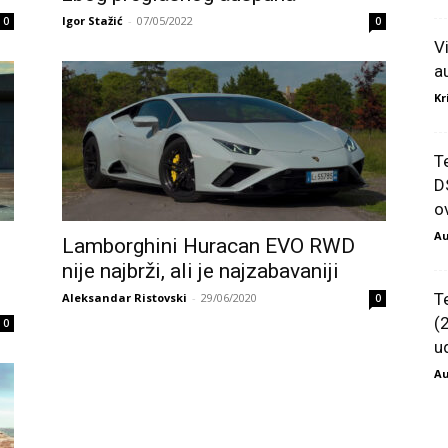
Igor Stažić
-
07/05/2022
0
0
V
a
Kr
T
D
ov
Au
Lamborghini Huracan EVO RWD
nije najbrži, ali je najzabavaniji
T
Aleksandar Ristovski
-
29/06/2020
0
(
0
u
Au