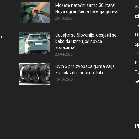
Možete natočiti samo 30 litara!
A
Nova ograničenja točenja goriva?
Iz
23/10/2022
T
Li
Čuvajte se Slovenije, dosjetili se
m
kako da uzmu još novca
Sp
vozačima!
T
23/04/2022
Po
Ovih 5 proizvođača guma valja
T
zaobilaziti u širokom luku
10/10/2025
Se
P