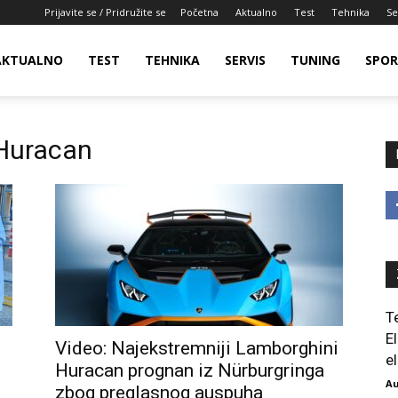
Prijavite se / Pridružite se
Početna
Aktualno
Test
Tehnika
Se
AKTUALNO
TEST
TEHNIKA
SERVIS
TUNING
SPO
 Huracan
T
E
Video: Najekstremniji Lamborghini
el
Huracan prognan iz Nürburgringa
Au
zbog preglasnog auspuha