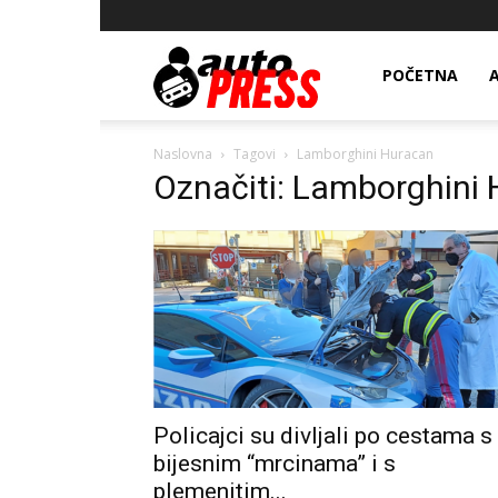
AutopressHR
POČETNA
Naslovna
Tagovi
Lamborghini Huracan
Označiti: Lamborghini
Policajci su divljali po cestama s
bijesnim “mrcinama” i s
plemenitim...