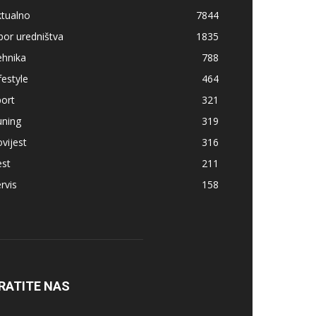
ktualno
7844
bor uredništva
1835
ehnika
788
festyle
464
ort
321
uning
319
vijest
316
est
211
rvis
158
RATITE NAS