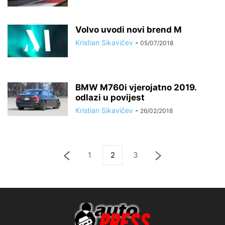
Volvo uvodi novi brend M
Kristian Sikavičev
-
05/07/2018
BMW M760i vjerojatno 2019.
odlazi u povijest
Kristian Sikavičev
-
26/02/2018
1
2
3