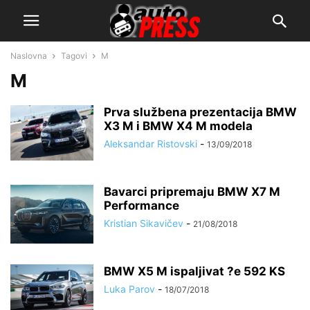
Naslovna
Tagovi
M
M
Prva službena prezentacija BMW
X3 M i BMW X4 M modela
Aleksandar Ristovski
-
13/09/2018
Bavarci pripremaju BMW X7 M
Performance
Kristian Sikavičev
-
21/08/2018
BMW X5 M ispaljivat ?e 592 KS
Luka Parov
-
18/07/2018