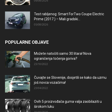
06/08/2026
Test rabljenog: Smart ForTwo Coupe Electric
Prime (2017.) – Mali gradski...
05/08/2026
POPULARNE OBJAVE
Možete natočiti samo 30 litara! Nova
ograničenja točenja goriva?
23/10/2022
Čuvajte se Slovenije, dosjetili se kako da uzmu
još novca vozačima!
23/04/2022
Ovih 5 proizvođača guma valja zaobilaziti u
širokom luku
10/10/2025