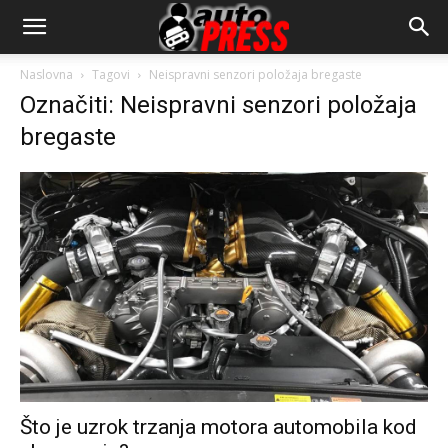
AutopressHR
Naslovna
Tagovi
Neispravni senzori položaja bregaste
Označiti: Neispravni senzori položaja
bregaste
Što je uzrok trzanja motora automobila kod