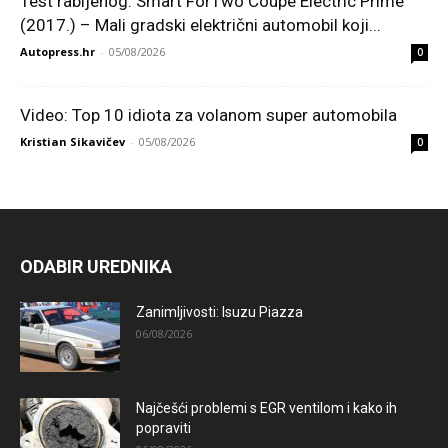
Test rabljenog: Smart ForTwo Coupe Electric Prime
(2017.) – Mali gradski električni automobil koji...
Autopress.hr
-
05/08/2026
0
Video: Top 10 idiota za volanom super automobila
Kristian Sikavičev
-
05/08/2026
0
ODABIR UREDNIKA
Zanimljivosti: Isuzu Piazza
06/08/2026
Najčešći problemi s EGR ventilom i kako ih
popraviti