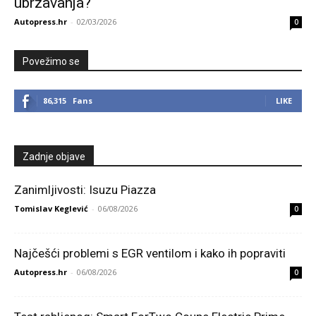
ubrzavanja?
Autopress.hr
-
02/03/2026
0
Povežimo se
86,315
Fans
LIKE
Zadnje objave
Zanimljivosti: Isuzu Piazza
Tomislav Keglević
-
06/08/2026
0
Najčešći problemi s EGR ventilom i kako ih popraviti
Autopress.hr
-
06/08/2026
0