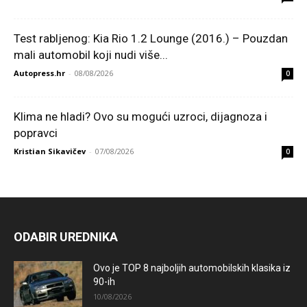
Test rabljenog: Kia Rio 1.2 Lounge (2016.) – Pouzdan
mali automobil koji nudi više...
Autopress.hr
-
08/08/2026
0
Klima ne hladi? Ovo su mogući uzroci, dijagnoza i
popravci
Kristian Sikavičev
-
07/08/2026
0
ODABIR UREDNIKA
Ovo je TOP 8 najboljih automobilskih klasika iz
90-ih
10/08/2026