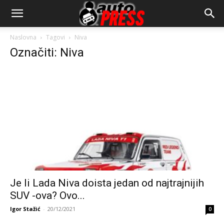
AutopressHR
Naslovna
Tagovi
Niva
Označiti: Niva
Je li Lada Niva doista jedan od najtrajnijih
SUV -ova? Ovo...
Igor Stažić
-
20/12/2021
0