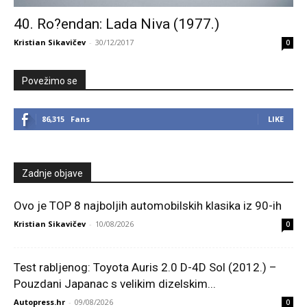
40. Ro?endan: Lada Niva (1977.)
Kristian Sikavičev
-
30/12/2017
0
Povežimo se
86,315
Fans
LIKE
Zadnje objave
Ovo je TOP 8 najboljih automobilskih klasika iz 90-ih
Kristian Sikavičev
-
10/08/2026
0
Test rabljenog: Toyota Auris 2.0 D-4D Sol (2012.) –
Pouzdani Japanac s velikim dizelskim...
Autopress.hr
-
09/08/2026
0