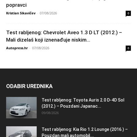
popravci
Kristian Sikavičev
-
07/08/2026
0
Test rabljenog: Chevrolet Aveo 1.3 D LT (2012.) –
Mali dizelaš koji iznenađuje niskim...
Autopress.hr
-
07/08/2026
0
ODABIR UREDNIKA
Test rabljenog: Toyota Auris 2.0 D-4D Sol
(2012.) – Pouzdani Japanac...
09/08/2026
Test rabljenog: Kia Rio 1.2 Lounge (2016.) –
Pouzdan mali automobil...