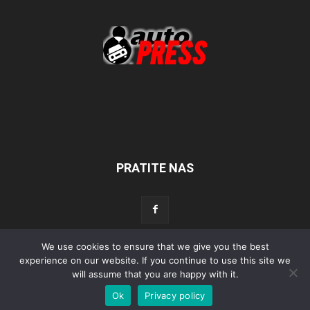
PRATITE NAS
We use cookies to ensure that we give you the best
Početna
Aktualno
Test
Tehnika
Servis
Tuning
Sport
experience on our website. If you continue to use this site we
will assume that you are happy with it.
Lifestyle
Povijest
Ok
Privacy policy
© Autopress - Sva prava pridržana.