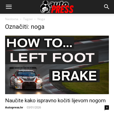
AutopressHR
Naslovna
Tagovi
Noga
Označiti: noga
Naučite kako ispravno kočiti lijevom nogom
Autopress.hr
-
03/01/2026
0