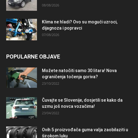
08/08/2026
Klima ne hladi? Ovo su mogući uzroci,
dijagnoza i popravci
07/08/2026
POPULARNE OBJAVE
Možete natočiti samo 30 litara! Nova
ograničenja točenja goriva?
23/10/2022
Čuvajte se Slovenije, dosjetili se kako da
uzmu još novca vozačima!
23/04/2022
Ovih 5 proizvođača guma valja zaobilaziti u
širokom luku