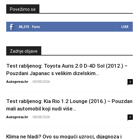
Povežimo se
86,315
Fans
LIKE
Zadnje objave
Test rabljenog: Toyota Auris 2.0 D-4D Sol (2012.) –
Pouzdani Japanac s velikim dizelskim...
Autopress.hr
-
09/08/2026
0
Test rabljenog: Kia Rio 1.2 Lounge (2016.) – Pouzdan
mali automobil koji nudi više...
Autopress.hr
-
08/08/2026
0
Klima ne hladi? Ovo su mogući uzroci, dijagnoza i