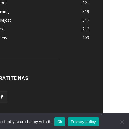
ort
321
uning
319
vijest
317
est
212
rvis
159
RATITE NAS
e that you are happy with it.
Ok
Privacy policy
nika
Servis
Tuning
Sport
Lifestyle
Povijest