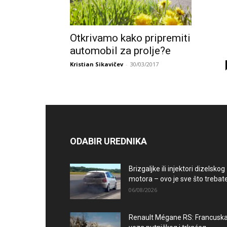
Otkrivamo kako pripremiti
automobil za prolje?e
Kristian Sikavičev
-
30/03/2017
ODABIR UREDNIKA
Brizgaljke ili injektori dizelskog
motora – ovo je sve što trebate.
06/08/2026
Renault Mégane RS: Francusk