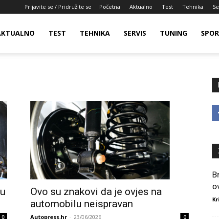
Prijavite se / Pridružite se
Početna
Aktualno
Test
Tehnika
Se
AKTUALNO
TEST
TEHNIKA
SERVIS
TUNING
SPO
B
o
du
Ovo su znakovi da je ovjes na
Kr
automobilu neispravan
Autopress.hr
-
23/06/2026
0
0