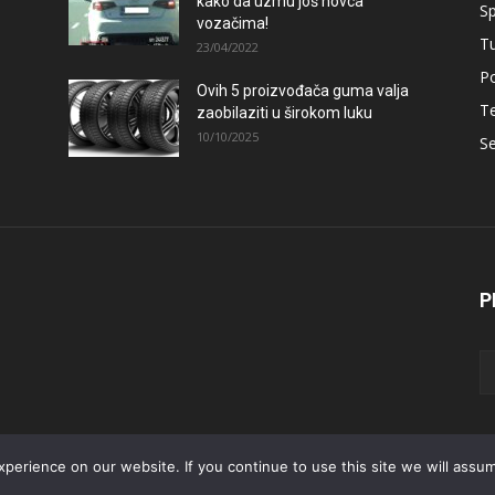
kako da uzmu još novca
Sp
vozačima!
T
23/04/2022
Po
Ovih 5 proizvođača guma valja
–
T
zaobilaziti u širokom luku
10/10/2025
Se
P
erience on our website. If you continue to use this site we will assum
Početna
Aktualno
Test
Teh