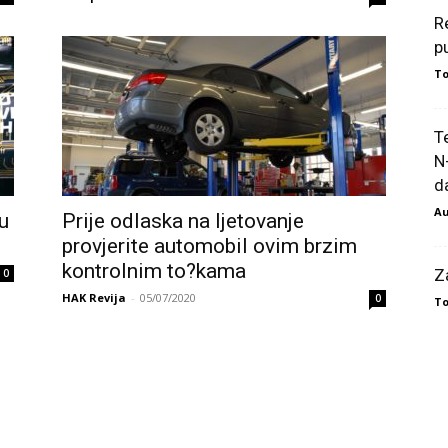
R
p
To
T
N
da
Au
u
Prije odlaska na ljetovanje
provjerite automobil ovim brzim
kontrolnim to?kama
Z
0
HAK Revija
-
05/07/2020
0
To