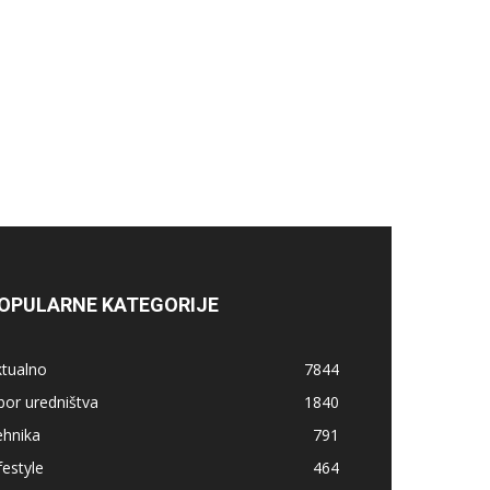
OPULARNE KATEGORIJE
ktualno
7844
bor uredništva
1840
ehnika
791
festyle
464