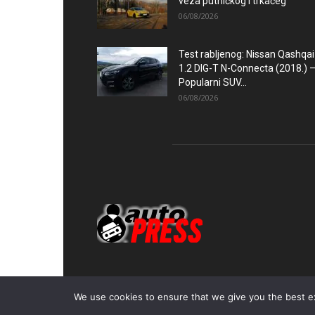
veza putničkog i trkaćeg
06/08/2026
Test rabljenog: Nissan Qashqai
1.2 DIG-T N-Connecta (2018.) 
Popularni SUV...
06/08/2026
We use cookies to ensure that we give you the best exp
© Autopress - Sva prava pridržana.