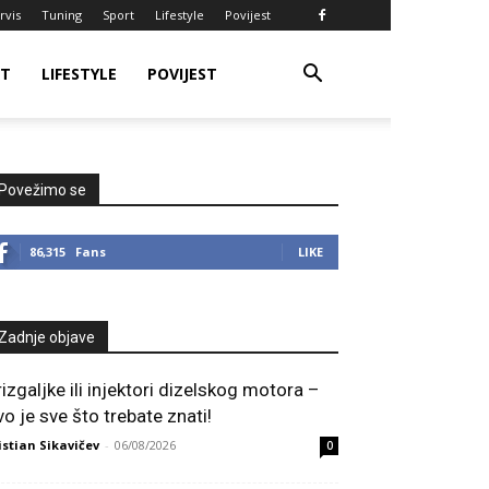
rvis
Tuning
Sport
Lifestyle
Povijest
RT
LIFESTYLE
POVIJEST
Povežimo se
86,315
Fans
LIKE
Zadnje objave
rizgaljke ili injektori dizelskog motora –
vo je sve što trebate znati!
istian Sikavičev
-
06/08/2026
0