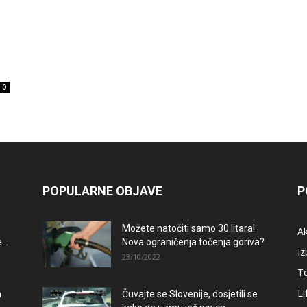
0
POPULARNE OBJAVE
P
Možete natočiti samo 30 litara!
A
..
Nova ograničenja točenja goriva?
Iz
23/10/2022
T
Li
a
Čuvajte se Slovenije, dosjetili se