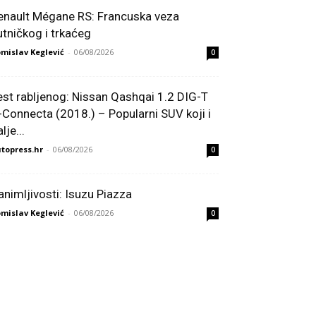
enault Mégane RS: Francuska veza
utničkog i trkaćeg
mislav Keglević
-
06/08/2026
0
est rabljenog: Nissan Qashqai 1.2 DIG-T
-Connecta (2018.) – Popularni SUV koji i
lje...
topress.hr
-
06/08/2026
0
animljivosti: Isuzu Piazza
mislav Keglević
-
06/08/2026
0