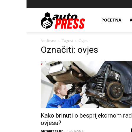
AutopressHR
POČETNA
Naslovna
Tagovi
Ovjes
Označiti: ovjes
Kako brinuti o besprijekornom ra
ovjesa?
Autopress.hr
-
10/07/2026