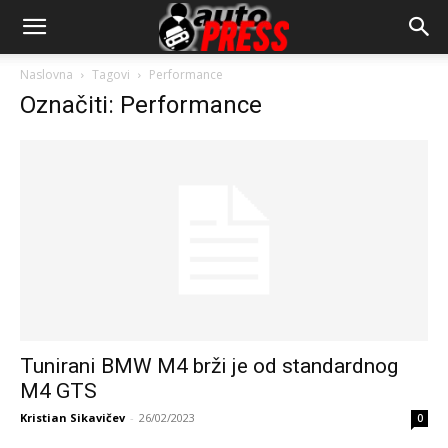
AutopressHR
Naslovna
Tagovi
Performance
Označiti: Performance
Tunirani BMW M4 brži je od standardnog
M4 GTS
Kristian Sikavičev
-
26/02/2023
0