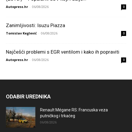
Autopress.hr
-
06/08/2026
0
Zanimljivosti: Isuzu Piazza
Tomislav Keglević
-
06/08/2026
0
Najčešći problemi s EGR ventilom i kako ih popraviti
Autopress.hr
-
06/08/2026
0
ODABIR UREDNIKA
Renault Mégane RS: Francuska veza
putničkog i trkaćeg
06/08/2026