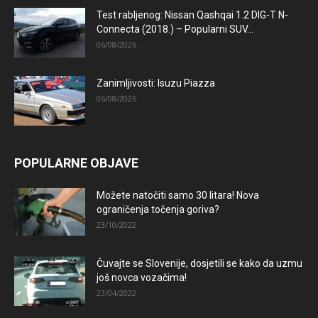
Test rabljenog: Nissan Qashqai 1.2 DIG-T N-
Connecta (2018.) – Popularni SUV...
06/08/2026
Zanimljivosti: Isuzu Piazza
06/08/2026
POPULARNE OBJAVE
Možete natočiti samo 30 litara! Nova
ograničenja točenja goriva?
23/10/2022
Čuvajte se Slovenije, dosjetili se kako da uzmu
još novca vozačima!
23/04/2022