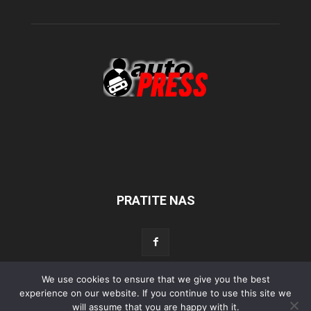
PRATITE NAS
We use cookies to ensure that we give you the best
experience on our website. If you continue to use this site we
Početna
Aktualno
Test
Tehnika
Servis
Tuning
Sport
will assume that you are happy with it.
Lifestyle
Povijest