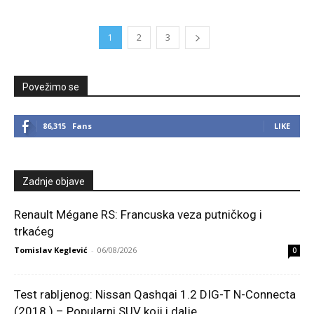
1
2
3
Povežimo se
86,315
Fans
LIKE
Zadnje objave
Renault Mégane RS: Francuska veza putničkog i
trkaćeg
Tomislav Keglević
-
06/08/2026
0
Test rabljenog: Nissan Qashqai 1.2 DIG-T N-Connecta
(2018.) – Popularni SUV koji i dalje...