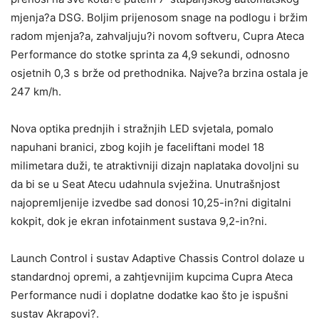
mjenja?a DSG. Boljim prijenosom snage na podlogu i bržim
radom mjenja?a, zahvaljuju?i novom softveru, Cupra Ateca
Performance do stotke sprinta za 4,9 sekundi, odnosno
osjetnih 0,3 s brže od prethodnika. Najve?a brzina ostala je
247 km/h.
Nova optika prednjih i stražnjih LED svjetala, pomalo
napuhani branici, zbog kojih je faceliftani model 18
milimetara duži, te atraktivniji dizajn naplataka dovoljni su
da bi se u Seat Atecu udahnula svježina. Unutrašnjost
najopremljenije izvedbe sad donosi 10,25-in?ni digitalni
kokpit, dok je ekran infotainment sustava 9,2-in?ni.
Launch Control i sustav Adaptive Chassis Control dolaze u
standardnoj opremi, a zahtjevnijim kupcima Cupra Ateca
Performance nudi i doplatne dodatke kao što je ispušni
sustav Akrapovi?.