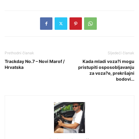
Prethodni članak
Sljedeći članak
Trackday No.7 – Novi Marof /
Kada mladi voza?i mogu
Hrvatska
pristupiti osposobljavanju
za voza?e, prekršajni
bodovi…