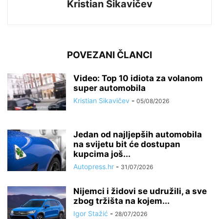
Kristian Sikavičev
POVEZANI ČLANCI
Video: Top 10 idiota za volanom
super automobila
Kristian Sikavičev
-
05/08/2026
Jedan od najljepših automobila
na svijetu bit će dostupan
kupcima još...
Autopress.hr
-
31/07/2026
Nijemci i židovi se udružili, a sve
zbog tržišta na kojem...
Igor Stažić
-
28/07/2026