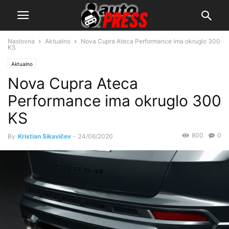
Naslovna
Aktualno
Nova Cupra Ateca Performance ima okruglo 300
KS
Aktualno
Nova Cupra Ateca
Performance ima okruglo 300
KS
800
0
By
Kristian Sikavičev
-
24/06/2020