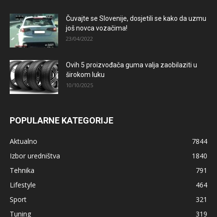
Čuvajte se Slovenije, dosjetili se kako da uzmu
još novca vozačima!
23/04/2022
Ovih 5 proizvođača guma valja zaobilaziti u
širokom luku
10/10/2025
POPULARNE KATEGORIJE
Aktualno
7844
Izbor uredništva
1840
Tehnika
791
Lifestyle
464
Sport
321
Tuning
319