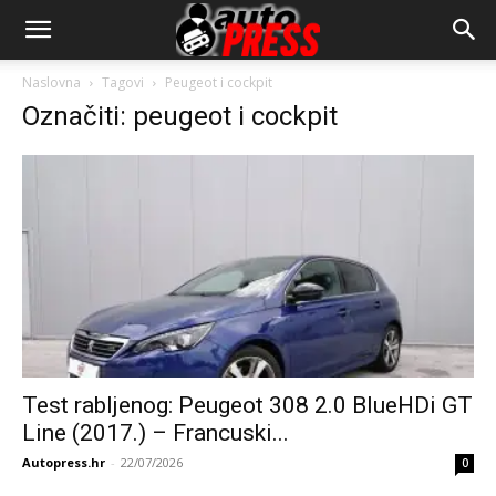
AutopressHR
Naslovna
Tagovi
Peugeot i cockpit
Označiti: peugeot i cockpit
Test rabljenog: Peugeot 308 2.0 BlueHDi GT
Line (2017.) – Francuski...
Autopress.hr
-
22/07/2026
0