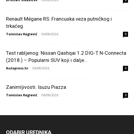
0
Renault Mégane RS: Francuska veza putničkog i
trkaćeg
Tomislav Keglević
-
06/08/2026
0
Test rabljenog: Nissan Qashqai 1.2 DIG-T N-Connecta
(2018.) – Popularni SUV koji i dalje...
Autopress.hr
-
06/08/2026
0
Zanimljivosti: Isuzu Piazza
Tomislav Keglević
-
06/08/2026
0
ODABIR UREDNIKA