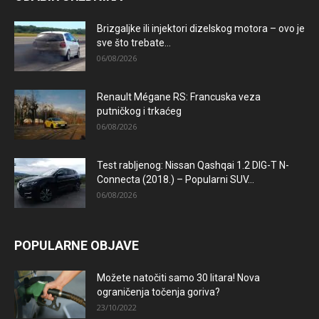
Brizgaljke ili injektori dizelskog motora – ovo je
sve što trebate...
06/08/2026
Renault Mégane RS: Francuska veza
putničkog i trkaćeg
06/08/2026
Test rabljenog: Nissan Qashqai 1.2 DIG-T N-
Connecta (2018.) – Popularni SUV...
06/08/2026
POPULARNE OBJAVE
Možete natočiti samo 30 litara! Nova
ograničenja točenja goriva?
23/10/2022