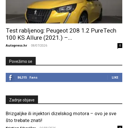
Test rabljenog: Peugeot 208 1.2 PureTech
100 KS Allure (2021.) –...
Autopress.hr
-
08/07/2026
0
Povežimo se
86,315
Fans
LIKE
Zadnje objave
Brizgaljke ili injektori dizelskog motora – ovo je sve
što trebate znati!
Kristian Sikavičev
-
06/08/2026