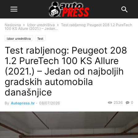
Naslovna
Izbor uredništva
Test rabljenog: Peugeot 208 1.2 PureTech
100 KS Allure (2021.) – Jedan...
Izbor uredništva
Test
Test rabljenog: Peugeot 208
1.2 PureTech 100 KS Allure
(2021.) – Jedan od najboljih
gradskih automobila
današnjice
2536
0
By
Autopress.hr
-
08/07/2026