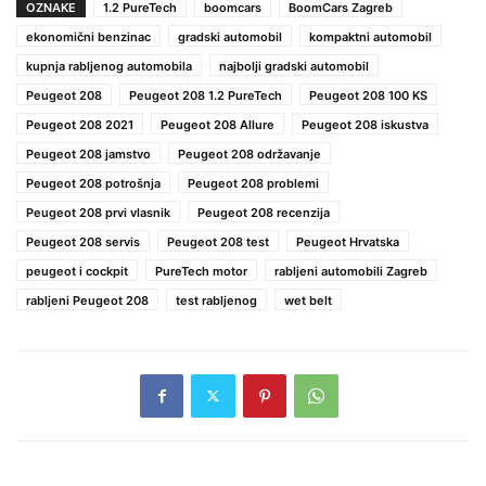
OZNAKE
1.2 PureTech
boomcars
BoomCars Zagreb
ekonomični benzinac
gradski automobil
kompaktni automobil
kupnja rabljenog automobila
najbolji gradski automobil
Peugeot 208
Peugeot 208 1.2 PureTech
Peugeot 208 100 KS
Peugeot 208 2021
Peugeot 208 Allure
Peugeot 208 iskustva
Peugeot 208 jamstvo
Peugeot 208 održavanje
Peugeot 208 potrošnja
Peugeot 208 problemi
Peugeot 208 prvi vlasnik
Peugeot 208 recenzija
Peugeot 208 servis
Peugeot 208 test
Peugeot Hrvatska
peugeot i cockpit
PureTech motor
rabljeni automobili Zagreb
rabljeni Peugeot 208
test rabljenog
wet belt