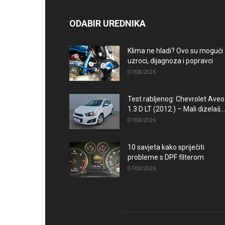
ODABIR UREDNIKA
Klima ne hladi? Ovo su mogući
uzroci, dijagnoza i popravci
07/08/2026
Test rabljenog: Chevrolet Aveo
1.3 D LT (2012.) – Mali dizelaš...
07/08/2026
10 savjeta kako spriječiti
probleme s DPF filterom
07/08/2026