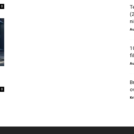
T
0
(
ni
Au
1
f
Au
B
o
0
Kr