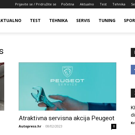
Prijavite se / Pridružite se
Početna
Aktualno
Test
Tehnika
Se
AKTUALNO
TEST
TEHNIKA
SERVIS
TUNING
SPO
s
K
d
Atraktivna servisna akcija Peugeot
Kr
Autopress.hr
-
08/02/2023
0