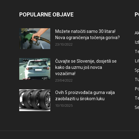
POPULARNE OBJAVE
P
Možete natočiti samo 30 litara!
A
Nova ograničenja točenja goriva?
Iz
23/10/2022
T
Li
Čuvajte se Slovenije, dosjetili se
kako da uzmu još novca
Sp
vozačima!
T
23/04/2022
Po
Ovih 5 proizvođača guma valja
T
zaobilaziti u širokom luku
10/10/2025
Se