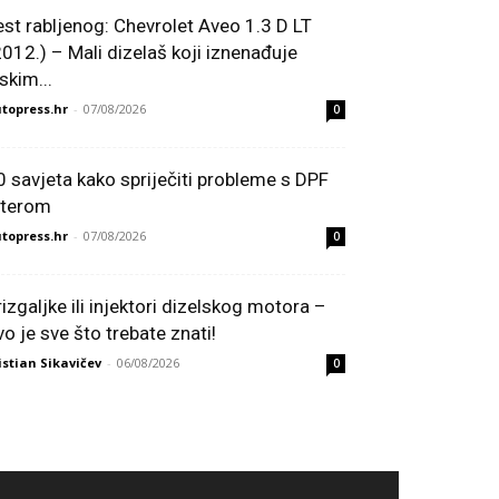
est rabljenog: Chevrolet Aveo 1.3 D LT
2012.) – Mali dizelaš koji iznenađuje
skim...
topress.hr
-
07/08/2026
0
0 savjeta kako spriječiti probleme s DPF
ilterom
topress.hr
-
07/08/2026
0
rizgaljke ili injektori dizelskog motora –
vo je sve što trebate znati!
istian Sikavičev
-
06/08/2026
0