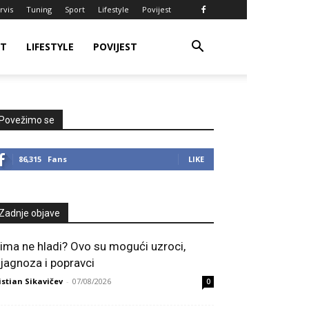
rvis
Tuning
Sport
Lifestyle
Povijest
RT
LIFESTYLE
POVIJEST
Povežimo se
86,315
Fans
LIKE
Zadnje objave
lima ne hladi? Ovo su mogući uzroci,
ijagnoza i popravci
istian Sikavičev
-
07/08/2026
0