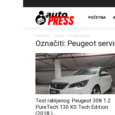
AutopressHR
POČETNA
Naslovna
Tagovi
Peugeot servis
Označiti: Peugeot servi
Test rabljenog: Peugeot 308 1.2
PureTech 130 KS Tech Edition
(2018.)...