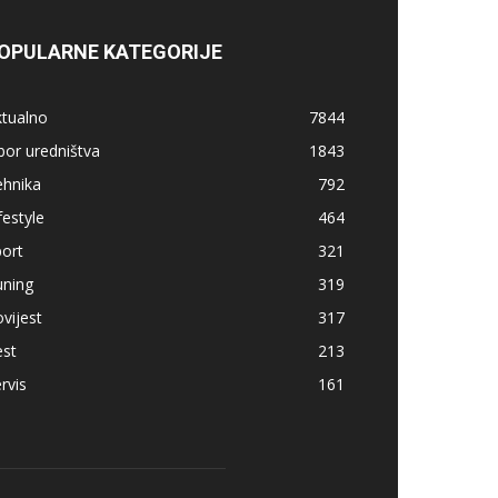
OPULARNE KATEGORIJE
ktualno
7844
bor uredništva
1843
ehnika
792
festyle
464
ort
321
uning
319
vijest
317
est
213
rvis
161