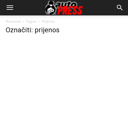
AutopressHR
Naslovna
Tagovi
Prijenos
Označiti: prijenos