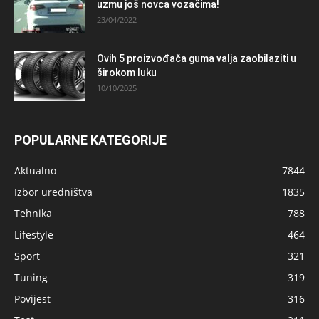
uzmu još novca vozačima!
23/04/2022
Ovih 5 proizvođača guma valja zaobilaziti u
širokom luku
10/10/2025
POPULARNE KATEGORIJE
Aktualno
7844
Izbor uredništva
1835
Tehnika
788
Lifestyle
464
Sport
321
Tuning
319
Povijest
316