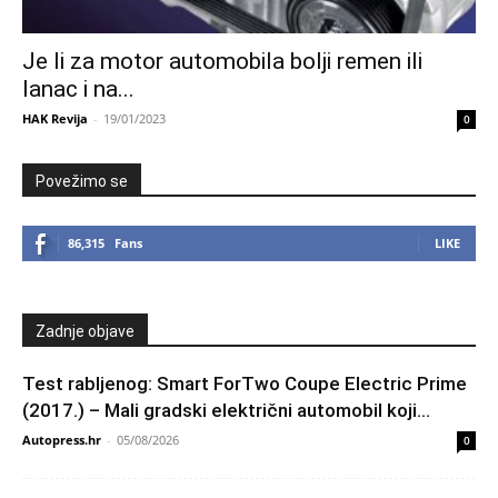
Je li za motor automobila bolji remen ili
lanac i na...
HAK Revija
-
19/01/2023
0
Povežimo se
86,315
Fans
LIKE
Zadnje objave
Test rabljenog: Smart ForTwo Coupe Electric Prime
(2017.) – Mali gradski električni automobil koji...
Autopress.hr
-
05/08/2026
0