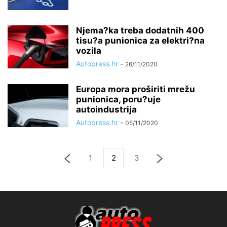
Njema?ka treba dodatnih 400
tisu?a punionica za elektri?na
vozila
Autopress.hr
-
26/11/2020
Europa mora proširiti mrežu
punionica, poru?uje
autoindustrija
Autopress.hr
-
05/11/2020
1
2
3