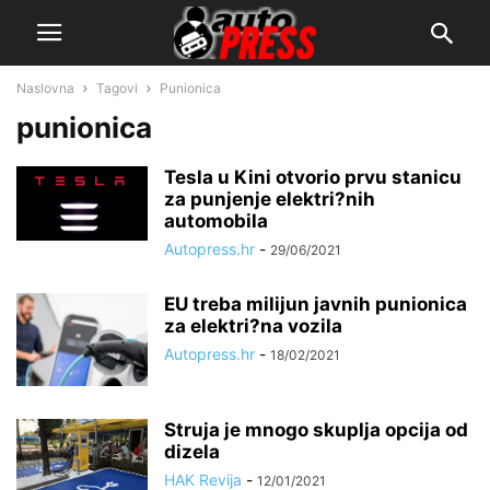
Naslovna
Tagovi
Punionica
punionica
Tesla u Kini otvorio prvu stanicu
za punjenje elektri?nih
automobila
Autopress.hr
-
29/06/2021
EU treba milijun javnih punionica
za elektri?na vozila
Autopress.hr
-
18/02/2021
Struja je mnogo skuplja opcija od
dizela
HAK Revija
-
12/01/2021