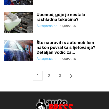
Upomoć, gdje je nestala
rashladna tekućina?
Autopress.hr
-
17/09/2025
Što napraviti s automobilom
nakon povratka s ljetovanja?
Detaljan vodič za...
Autopress.hr
-
17/08/2025
1
2
3