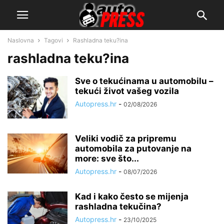
Naslovna
Tagovi
Rashladna teku?ina
rashladna teku?ina
Sve o tekućinama u automobilu –
tekući život vašeg vozila
Autopress.hr
-
02/08/2026
Veliki vodič za pripremu
automobila za putovanje na
more: sve što...
Autopress.hr
-
08/07/2026
Kad i kako često se mijenja
rashladna tekučina?
Autopress.hr
-
23/10/2025