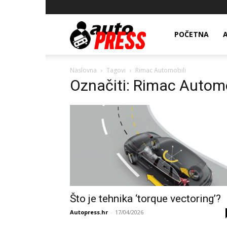
AutopressHR
POČETNA
Naslovna
Tagovi
Rimac Automobili
Označiti: Rimac Automo
Što je tehnika ‘torque vectoring’?
Autopress.hr
-
17/04/2026