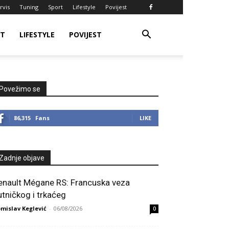
rvis
Tuning
Sport
Lifestyle
Povijest
RT
LIFESTYLE
POVIJEST
Povežimo se
86,315
Fans
LIKE
Zadnje objave
enault Mégane RS: Francuska veza
utničkog i trkaćeg
mislav Keglević
-
06/08/2026
0