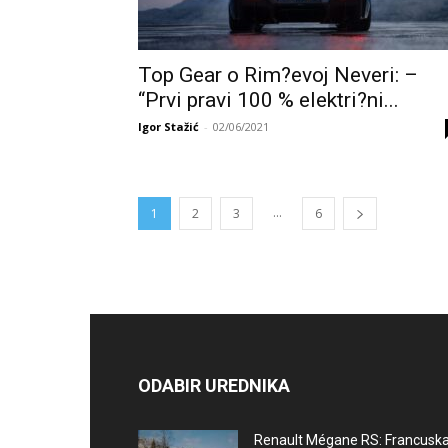
Top Gear o Rim?evoj Neveri: –
“Prvi pravi 100 % elektri?ni...
Igor Stažić
-
02/06/2021
...
1
2
3
6
ODABIR UREDNIKA
Renault Mégane RS: Francusk