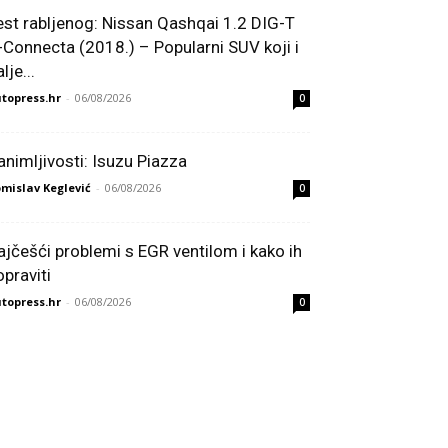
est rabljenog: Nissan Qashqai 1.2 DIG-T
-Connecta (2018.) – Popularni SUV koji i
lje...
topress.hr
-
06/08/2026
0
animljivosti: Isuzu Piazza
mislav Keglević
-
06/08/2026
0
ajčešći problemi s EGR ventilom i kako ih
opraviti
topress.hr
-
06/08/2026
0