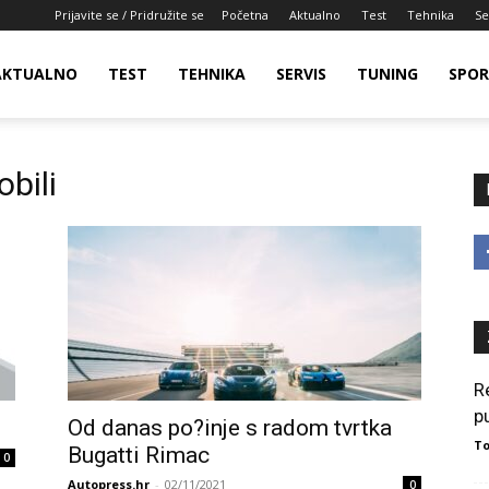
Prijavite se / Pridružite se
Početna
Aktualno
Test
Tehnika
Se
AKTUALNO
TEST
TEHNIKA
SERVIS
TUNING
SPO
bili
R
p
Od danas po?inje s radom tvrtka
To
Bugatti Rimac
0
Autopress.hr
-
02/11/2021
0