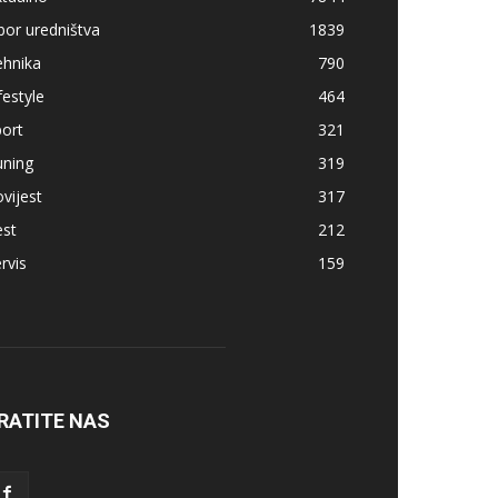
bor uredništva
1839
ehnika
790
festyle
464
ort
321
uning
319
vijest
317
est
212
rvis
159
RATITE NAS