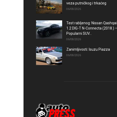
veza putničkog i trkaćeg
06/08/2026
Test rabljenog: Nissan Qashqai
1.2 DIG-T N-Connecta (2018.) 
Popularni SUV...
06/08/2026
Zanimljivosti: Isuzu Piazza
06/08/2026