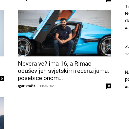
T
N
da
Au
Z
To
u
Nevera ve? ima 16, a Rimac
oduševljen svjetskim recenzijama,
N
posebice onom...
p
0
Igor Stažić
-
14/06/2021
0
Au