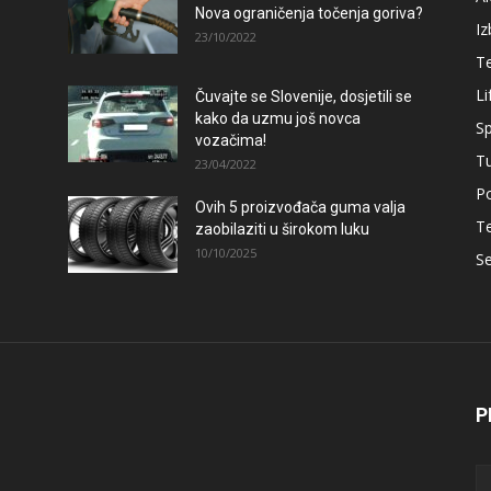
Nova ograničenja točenja goriva?
Iz
23/10/2022
T
Li
Čuvajte se Slovenije, dosjetili se
–
kako da uzmu još novca
Sp
vozačima!
T
23/04/2022
Po
Ovih 5 proizvođača guma valja
T
zaobilaziti u širokom luku
10/10/2025
Se
P