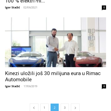
100 % elektri?ni...
Igor Stažić
-
02/06/2021
0
Kinezi uložili još 30 milijuna eura u Rimac
Automobile
Igor Stažić
-
17/06/2019
0
1
2
3