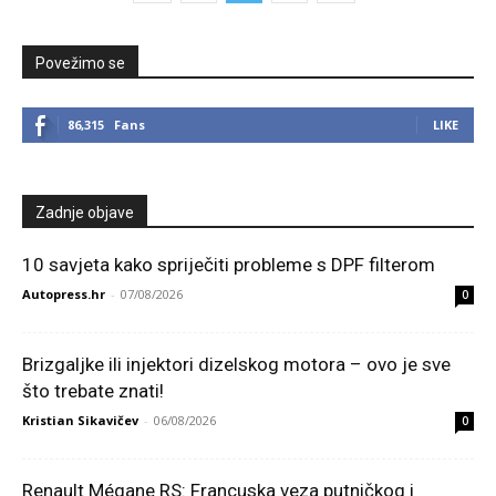
Povežimo se
86,315
Fans
LIKE
Zadnje objave
10 savjeta kako spriječiti probleme s DPF filterom
Autopress.hr
-
07/08/2026
0
Brizgaljke ili injektori dizelskog motora – ovo je sve
što trebate znati!
Kristian Sikavičev
-
06/08/2026
0
Renault Mégane RS: Francuska veza putničkog i