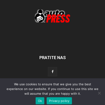
PRATITE NAS
We use cookies to ensure that we give you the best
experience on our website. If you continue to use this site we
Početna
Aktualno
Test
Tehnika
Servis
Tuning
Sport
will assume that you are happy with it.
Lifestyle
Povijest
Ok
Privacy policy
© Autopress - Sva prava pridržana.