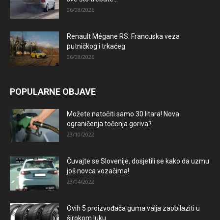
06/08/2026
Renault Mégane RS: Francuska veza
putničkog i trkaćeg
06/08/2026
POPULARNE OBJAVE
Možete natočiti samo 30 litara! Nova
ograničenja točenja goriva?
23/10/2022
Čuvajte se Slovenije, dosjetili se kako da uzmu
još novca vozačima!
23/04/2022
Ovih 5 proizvođača guma valja zaobilaziti u
širokom luku