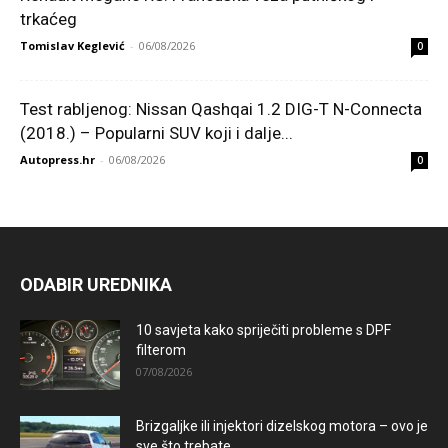
trkaćeg
Tomislav Keglević
-
06/08/2026
0
Test rabljenog: Nissan Qashqai 1.2 DIG-T N-Connecta
(2018.) – Popularni SUV koji i dalje...
Autopress.hr
-
06/08/2026
0
ODABIR UREDNIKA
10 savjeta kako spriječiti probleme s DPF
filterom
07/08/2026
Brizgaljke ili injektori dizelskog motora – ovo je
sve što trebate...