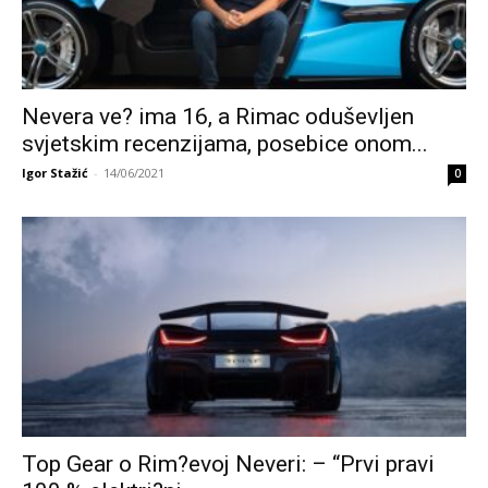
Nevera ve? ima 16, a Rimac oduševljen
svjetskim recenzijama, posebice onom...
Igor Stažić
-
14/06/2021
0
Top Gear o Rim?evoj Neveri: – “Prvi pravi