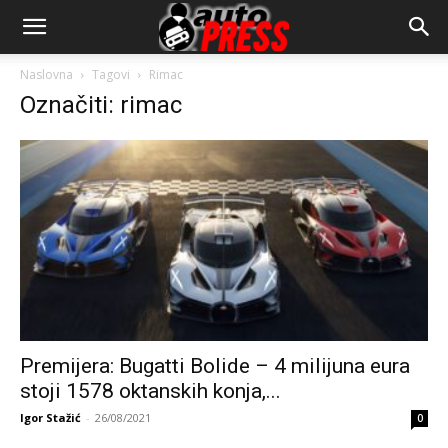
AutopressHR
Naslovna
Tagovi
Rimac
Označiti: rimac
Premijera: Bugatti Bolide – 4 milijuna eura
stoji 1578 oktanskih konja,...
Igor Stažić
-
26/08/2021
0