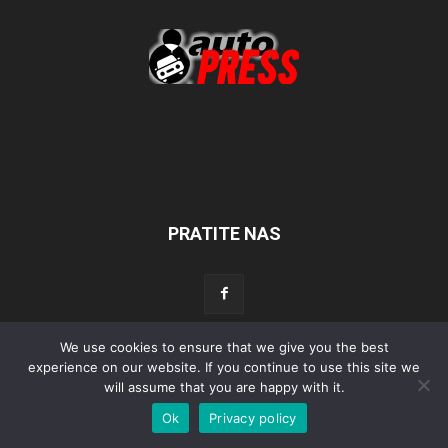
PRATITE NAS
We use cookies to ensure that we give you the best
Početna
Aktualno
Test
Tehnika
Servis
Tuning
Sport
experience on our website. If you continue to use this site we
will assume that you are happy with it.
Lifestyle
Povijest
Ok
Privacy policy
© Autopress - Sva prava pridržana.