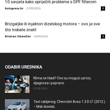
10 savjeta kako spriječiti probleme s DPF filterom
Autopress.hr
-
07/08/2026
0
Brizgaljke ili injektori dizelskog motora – ovo je sve
što trebate znati!
Kristian Sikavičev
-
06/08/2026
0
ODABIR UREDNIKA
Klima ne hladi? Ovo su mogući uzroci,
dijagnoza i popravci
07/08/2026
Test rabljenog: Chevrolet Aveo 1.3 D LT (2012.)
– Mali dizelaš...