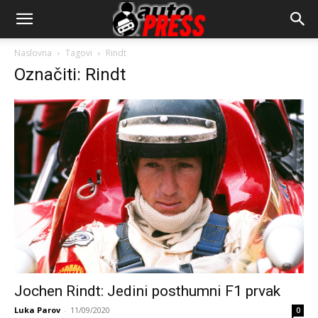
AutopressHR
Naslovna
Tagovi
Rindt
Označiti: Rindt
Jochen Rindt: Jedini posthumni F1 prvak
Luka Parov
-
11/09/2020
0