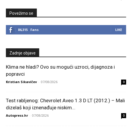
Povežimo se
86,315
Fans
LIKE
Zadnje objave
Klima ne hladi? Ovo su mogući uzroci, dijagnoza i
popravci
Kristian Sikavičev
-
07/08/2026
0
Test rabljenog: Chevrolet Aveo 1.3 D LT (2012.) – Mali
dizelaš koji iznenađuje niskim...
Autopress.hr
-
07/08/2026
0