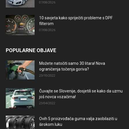
07/08/2026
10 savjeta kako spriječiti probleme s DPF
filterom
07/08/2026
POPULARNE OBJAVE
Možete natočiti samo 30 litara! Nova
ograničenja točenja goriva?
23/10/2022
Čuvajte se Slovenije, dosjetili se kako da uzmu
još novca vozačima!
23/04/2022
Ovih 5 proizvođača guma valja zaobilaziti u
širokom luku