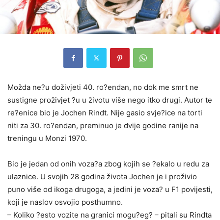
Možda ne?u doživjeti 40. ro?endan, no dok me smrt ne
sustigne proživjet ?u u životu više nego itko drugi. Autor te
re?enice bio je Jochen Rindt. Nije gasio svje?ice na torti
niti za 30. ro?endan, preminuo je dvije godine ranije na
treningu u Monzi 1970.
Bio je jedan od onih voza?a zbog kojih se ?ekalo u redu za
ulaznice. U svojih 28 godina života Jochen je i proživio
puno više od ikoga drugoga, a jedini je voza? u F1 povijesti,
koji je naslov osvojio posthumno.
– Koliko ?esto vozite na granici mogu?eg? – pitali su Rindta