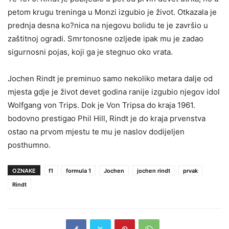
petom krugu treninga u Monzi izgubio je život. Otkazala je
prednja desna ko?nica na njegovu bolidu te je završio u
zaštitnoj ogradi. Smrtonosne ozljede ipak mu je zadao
sigurnosni pojas, koji ga je stegnuo oko vrata.
Jochen Rindt je preminuo samo nekoliko metara dalje od
mjesta gdje je život devet godina ranije izgubio njegov idol
Wolfgang von Trips. Dok je Von Tripsa do kraja 1961.
bodovno prestigao Phil Hill, Rindt je do kraja prvenstva
ostao na prvom mjestu te mu je naslov dodijeljen
posthumno.
OZNAKE
f1
formula 1
Jochen
jochen rindt
prvak
Rindt