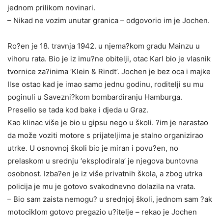
jednom prilikom novinari.
– Nikad ne vozim unutar granica – odgovorio im je Jochen.
Ro?en je 18. travnja 1942. u njema?kom gradu Mainzu u
vihoru rata. Bio je iz imu?ne obitelji, otac Karl bio je vlasnik
tvornice za?inima ‘Klein & Rindt’. Jochen je bez oca i majke
Ilse ostao kad je imao samo jednu godinu, roditelji su mu
poginuli u Savezni?kom bombardiranju Hamburga.
Preselio se tada kod bake i djeda u Graz.
Kao klinac više je bio u gipsu nego u školi. ?im je narastao
da može voziti motore s prijateljima je stalno organizirao
utrke. U osnovnoj školi bio je miran i povu?en, no
prelaskom u srednju ‘eksplodirala’ je njegova buntovna
osobnost. Izba?en je iz više privatnih škola, a zbog utrka
policija je mu je gotovo svakodnevno dolazila na vrata.
– Bio sam zaista nemogu? u srednjoj školi, jednom sam ?ak
motociklom gotovo pregazio u?itelje – rekao je Jochen