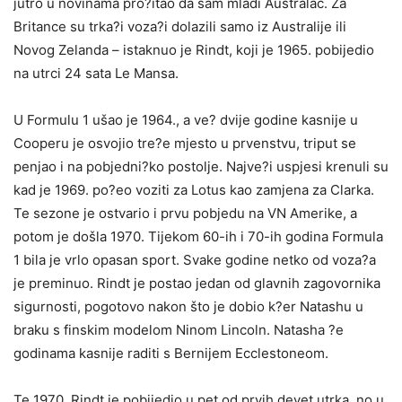
jutro u novinama pro?itao da sam mladi Australac. Za
Britance su trka?i voza?i dolazili samo iz Australije ili
Novog Zelanda – istaknuo je Rindt, koji je 1965. pobijedio
na utrci 24 sata Le Mansa.
U Formulu 1 ušao je 1964., a ve? dvije godine kasnije u
Cooperu je osvojio tre?e mjesto u prvenstvu, triput se
penjao i na pobjedni?ko postolje. Najve?i uspjesi krenuli su
kad je 1969. po?eo voziti za Lotus kao zamjena za Clarka.
Te sezone je ostvario i prvu pobjedu na VN Amerike, a
potom je došla 1970. Tijekom 60-ih i 70-ih godina Formula
1 bila je vrlo opasan sport. Svake godine netko od voza?a
je preminuo. Rindt je postao jedan od glavnih zagovornika
sigurnosti, pogotovo nakon što je dobio k?er Natashu u
braku s finskim modelom Ninom Lincoln. Natasha ?e
godinama kasnije raditi s Bernijem Ecclestoneom.
Te 1970. Rindt je pobijedio u pet od prvih devet utrka, no u