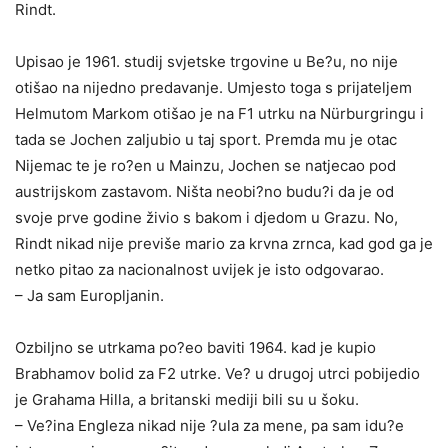
Rindt.
Upisao je 1961. studij svjetske trgovine u Be?u, no nije
otišao na nijedno predavanje. Umjesto toga s prijateljem
Helmutom Markom otišao je na F1 utrku na Nürburgringu i
tada se Jochen zaljubio u taj sport. Premda mu je otac
Nijemac te je ro?en u Mainzu, Jochen se natjecao pod
austrijskom zastavom. Ništa neobi?no budu?i da je od
svoje prve godine živio s bakom i djedom u Grazu. No,
Rindt nikad nije previše mario za krvna zrnca, kad god ga je
netko pitao za nacionalnost uvijek je isto odgovarao.
– Ja sam Europljanin.
Ozbiljno se utrkama po?eo baviti 1964. kad je kupio
Brabhamov bolid za F2 utrke. Ve? u drugoj utrci pobijedio
je Grahama Hilla, a britanski mediji bili su u šoku.
– Ve?ina Engleza nikad nije ?ula za mene, pa sam idu?e