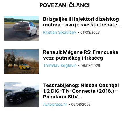
POVEZANI ČLANCI
Brizgaljke ili injektori dizelskog
motora – ovo je sve što trebate...
Kristian Sikavičev
-
06/08/2026
Renault Mégane RS: Francuska
veza putničkog i trkaćeg
Tomislav Keglević
-
06/08/2026
Test rabljenog: Nissan Qashqai
1.2 DIG-T N-Connecta (2018.) –
Popularni SUV...
Autopress.hr
-
06/08/2026