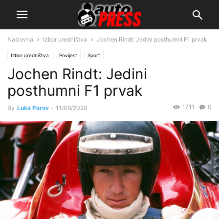
Naslovna
Izbor uredništva
Jochen Rindt: Jedini posthumni F1 prvak
Izbor uredništva
Povijest
Sport
Jochen Rindt: Jedini
posthumni F1 prvak
1711
0
By
Luka Parov
-
11/09/2020