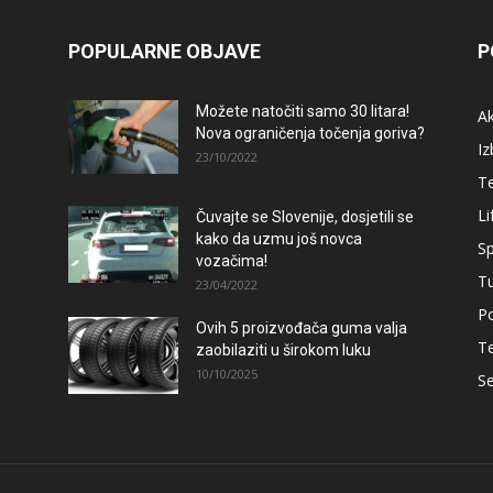
POPULARNE OBJAVE
P
Možete natočiti samo 30 litara!
A
Nova ograničenja točenja goriva?
Iz
23/10/2022
T
Li
Čuvajte se Slovenije, dosjetili se
kako da uzmu još novca
Sp
vozačima!
T
23/04/2022
Po
Ovih 5 proizvođača guma valja
T
zaobilaziti u širokom luku
10/10/2025
Se