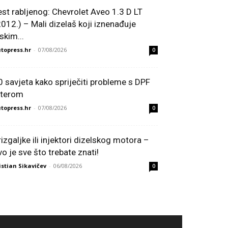
est rabljenog: Chevrolet Aveo 1.3 D LT
2012.) – Mali dizelaš koji iznenađuje
skim...
topress.hr
-
07/08/2026
0
0 savjeta kako spriječiti probleme s DPF
ilterom
topress.hr
-
07/08/2026
0
rizgaljke ili injektori dizelskog motora –
vo je sve što trebate znati!
istian Sikavičev
-
06/08/2026
0