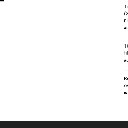
T
(
ni
Au
1
f
Au
B
o
Kr