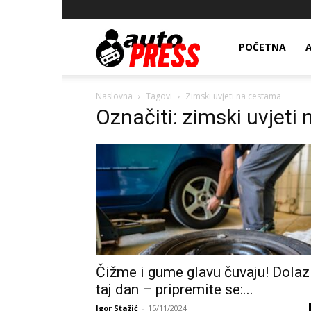
AutopressHR
POČETNA
Naslovna
Tagovi
Zimski uvjeti na cestama
Označiti: zimski uvjeti
Čižme i gume glavu čuvaju! Dolaz
taj dan – pripremite se:...
Igor Stažić
-
15/11/2024