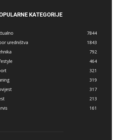
OPULARNE KATEGORIJE
ktualno
7844
bor uredništva
1843
ehnika
792
festyle
464
ort
321
uning
319
vijest
317
est
213
rvis
161