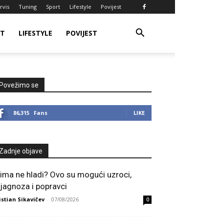
rvis
Tuning
Sport
Lifestyle
Povijest
RT
LIFESTYLE
POVIJEST
Povežimo se
86,315
Fans
LIKE
Zadnje objave
lima ne hladi? Ovo su mogući uzroci,
ijagnoza i popravci
istian Sikavičev
-
07/08/2026
0