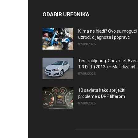
ODABIR UREDNIKA
Klima ne hladi? Ovo su mogući
uzroci, dijagnoza i popravci
07/08/2026
Test rabljenog: Chevrolet Aveo
1.3 D LT (2012.) – Mali dizelaš...
07/08/2026
10 savjeta kako spriječiti
probleme s DPF filterom
07/08/2026