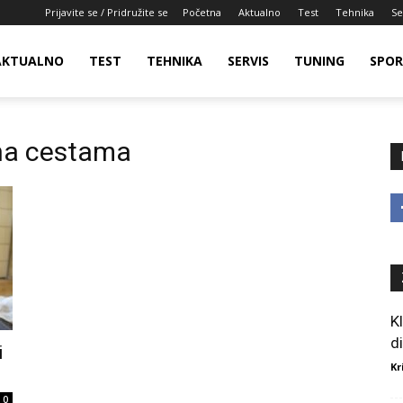
Prijavite se / Pridružite se
Početna
Aktualno
Test
Tehnika
Se
AKTUALNO
TEST
TEHNIKA
SERVIS
TUNING
SPO
 na cestama
K
d
i
Kr
0