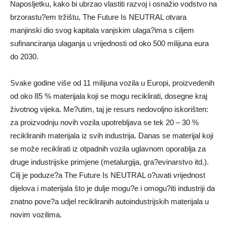
Naposljetku, kako bi ubrzao vlastiti razvoj i osnažio vodstvo na
brzorastu?em tržištu, The Future Is NEUTRAL otvara
manjinski dio svog kapitala vanjskim ulaga?ima s ciljem
sufinanciranja ulaganja u vrijednosti od oko 500 milijuna eura
do 2030.
Svake godine više od 11 milijuna vozila u Europi, proizvedenih
od oko 85 % materijala koji se mogu reciklirati, dosegne kraj
životnog vijeka. Me?utim, taj je resurs nedovoljno iskorišten:
za proizvodnju novih vozila upotrebljava se tek 20 – 30 %
recikliranih materijala iz svih industrija. Danas se materijal koji
se može reciklirati iz otpadnih vozila uglavnom oporablja za
druge industrijske primjene (metalurgija, gra?evinarstvo itd.).
Cilj je poduze?a The Future Is NEUTRAL o?uvati vrijednost
dijelova i materijala što je dulje mogu?e i omogu?iti industriji da
znatno pove?a udjel recikliranih autoindustrijskih materijala u
novim vozilima.