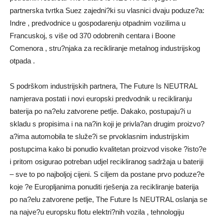
partnerska tvrtka Suez zajedni?ki su vlasnici dvaju poduze?a:
Indre , predvodnice u gospodarenju otpadnim vozilima u
Francuskoj, s više od 370 odobrenih centara i Boone
Comenora , stru?njaka za recikliranje metalnog industrijskog
otpada .
S podrškom industrijskih partnera, The Future Is NEUTRAL
namjerava postati i novi europski predvodnik u recikliranju
baterija po na?elu zatvorene petlje. Dakako, postupaju?i u
skladu s propisima i na na?in koji je privla?an drugim proizvo?
a?ima automobila te služe?i se prvoklasnim industrijskim
postupcima kako bi ponudio kvalitetan proizvod visoke ?isto?e
i pritom osigurao potreban udjel recikliranog sadržaja u bateriji
– sve to po najboljoj cijeni. S ciljem da postane prvo poduze?e
koje ?e Europljanima ponuditi rješenja za recikliranje baterija
po na?elu zatvorene petlje, The Future Is NEUTRAL oslanja se
na najve?u europsku flotu elektri?nih vozila , tehnologiju