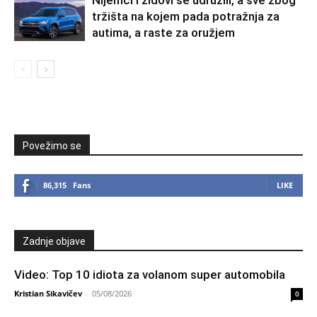
Nijemci i židovi se udružili, a sve zbog
tržišta na kojem pada potražnja za
autima, a raste za oružjem
Povežimo se
86,315
Fans
LIKE
Zadnje objave
Video: Top 10 idiota za volanom super automobila
Kristian Sikavičev
-
05/08/2026
0