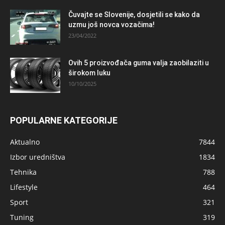
Čuvajte se Slovenije, dosjetili se kako da
uzmu još novca vozačima!
23/04/2022
Ovih 5 proizvođača guma valja zaobilaziti u
širokom luku
10/10/2025
POPULARNE KATEGORIJE
Aktualno
7844
Izbor uredništva
1834
Tehnika
788
Lifestyle
464
Sport
321
Tuning
319