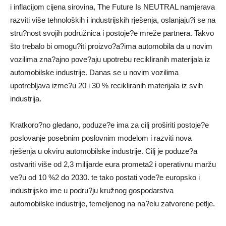
i inflacijom cijena sirovina, The Future Is NEUTRAL namjerava
razviti više tehnoloških i industrijskih rješenja, oslanjaju?i se na
stru?nost svojih podružnica i postoje?e mreže partnera. Takvo
što trebalo bi omogu?iti proizvo?a?ima automobila da u novim
vozilima zna?ajno pove?aju upotrebu recikliranih materijala iz
automobilske industrije. Danas se u novim vozilima
upotrebljava izme?u 20 i 30 % recikliranih materijala iz svih
industrija.
Kratkoro?no gledano, poduze?e ima za cilj proširiti postoje?e
poslovanje posebnim poslovnim modelom i razviti nova
rješenja u okviru automobilske industrije. Cilj je poduze?a
ostvariti više od 2,3 milijarde eura prometa2 i operativnu maržu
ve?u od 10 %2 do 2030. te tako postati vode?e europsko i
industrijsko ime u podru?ju kružnog gospodarstva
automobilske industrije, temeljenog na na?elu zatvorene petlje.