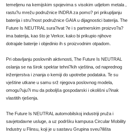
temeljenu na kemijskim spojevima s visokim udjelom metala ,
rastu?u mrežu podružnice INDRA za pomo? pri prikupljanju
baterija i stru?nost podružnice GAIA u dijagnostici baterija. The
Future Is NEUTRAL sura?ivat ?e i s partnerskim proizvo?a?
ima baterija, kao što je Verkor, kako bi prikupio njihove
dotrajale baterije i objedinio ih s proizvodnim otpadom.
Pri obavljanju poslovnih aktivnosti, The Future Is NEUTRAL
oslanja se na širok spektar tehni?kih vještina, od naprednog
inženjerstva i znanja o kemiji do upotrebe podataka. Te su
vještine utkane u samu srž njegova poslovnog modela,
omogu?uju?i mu da poboljša gospodarski i okolišni u?inak
vlastitih rješenja.
The Future Is NEUTRAL automobilskoj industriji pruža i
savjetodavne usluge, a uz podršku kampusa Circular Mobility
Industry u Flinsu, koji je u sastavu Grupina sveu?ilišta