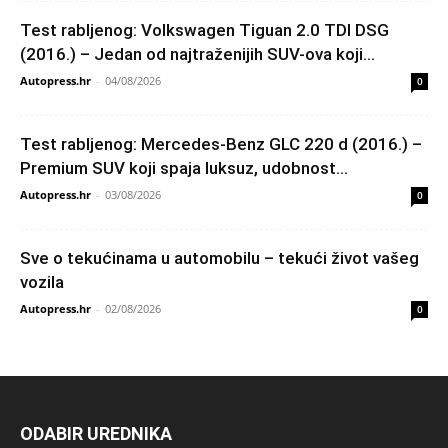
Test rabljenog: Volkswagen Tiguan 2.0 TDI DSG
(2016.) – Jedan od najtraženijih SUV-ova koji...
Autopress.hr
-
04/08/2026
0
Test rabljenog: Mercedes-Benz GLC 220 d (2016.) –
Premium SUV koji spaja luksuz, udobnost...
Autopress.hr
-
03/08/2026
0
Sve o tekućinama u automobilu – tekući život vašeg
vozila
Autopress.hr
-
02/08/2026
0
ODABIR UREDNIKA