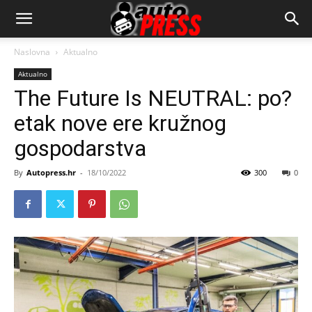
AutopressHR
Naslovna
Aktualno
Aktualno
The Future Is NEUTRAL: po?
etak nove ere kružnog
gospodarstva
By
Autopress.hr
-
18/10/2022
300
0