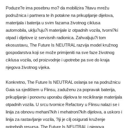
Poduze?e ima posebnu mo? da mobilizira ?itavu mrežu
podružnica i partnera te ih potakne na prikupljanje dijelova,
materijala i baterija u svim fazama životnog ciklusa
automobila, uklju?uju?i materijale iz otpadnih vozila, tvorni?ki
otpad i dijelove iz servisnih radionica. Zahvaljuju?i tom
ekosustavu, The Future Is NEUTRAL razvija model kružnog
gospodarstva koji se može primijeniti na sve faze životnog
ciklusa vozila, od proizvodnje i upotrebe pa sve do kraja
njegova životnog vijeka.
Konkretno, The Future Is NEUTRAL oslanja se na podružnicu
Gaia sa sjedištem u Flinsu, zaduženu za popravak baterija,
prikupljanje i ponovnu uporabu dijelova te recikliranje materijala
otpadnih vozila. U srcu tvornice Refactory u Flinsu nalazi se i
linija za obnovu mehani?kih i mehatroni?kih dijelova, a uskoro i
linija za rastavljanje vozila, ?iji je cilj osigurati kruženje
potrebnih resursa. The Future Is NEUTRAL i njegova