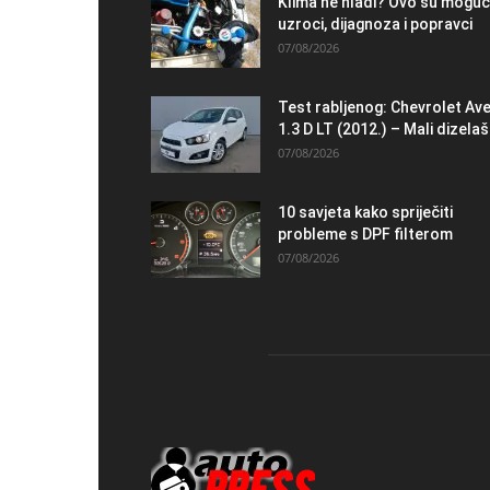
Klima ne hladi? Ovo su moguć
uzroci, dijagnoza i popravci
07/08/2026
Test rabljenog: Chevrolet Av
1.3 D LT (2012.) – Mali dizelaš.
07/08/2026
10 savjeta kako spriječiti
probleme s DPF filterom
07/08/2026