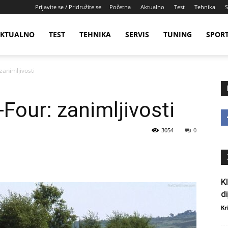
Prijavite se / Pridružite se
Početna
Aktualno
Test
Tehnika
S
KTUALNO
TEST
TEHNIKA
SERVIS
TUNING
SPOR
zanimljivosti
Four: zanimljivosti
3054
0
K
d
Kr