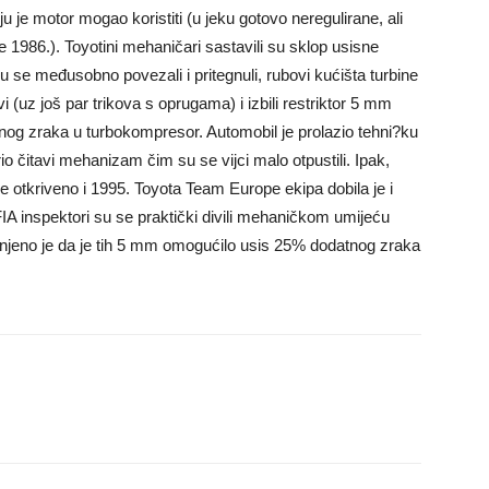
u je motor mogao koristiti (u jeku gotovo neregulirane, ali
 1986.). Toyotini mehaničari sastavili su sklop usisne
su se međusobno povezali i pritegnuli, rubovi kućišta turbine
i (uz još par trikova s oprugama) i izbili restriktor 5 mm
atnog zraka u turbokompresor. Automobil je prolazio tehni?ku
krio čitavi mehanizam čim su se vijci malo otpustili. Ipak,
e otkriveno i 1995. Toyota Team Europe ekipa dobila je i
FIA inspektori su se praktički divili mehaničkom umijeću
jenjeno je da je tih 5 mm omogućilo usis 25% dodatnog zraka