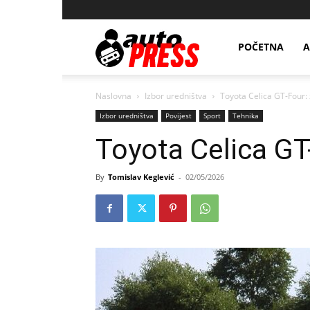
AutopressHR
POČETNA
A
Naslovna
Izbor uredništva
Toyota Celica GT-Four: 
Izbor uredništva
Povijest
Sport
Tehnika
Toyota Celica GT-
By
Tomislav Keglević
-
02/05/2026