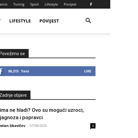
ervis
Tuning
Sport
Lifestyle
Povijest
T
LIFESTYLE
POVIJEST
Povežimo se
86,315
Fans
LIKE
Zadnje objave
lima ne hladi? Ovo su mogući uzroci,
ijagnoza i popravci
istian Sikavičev
-
07/08/2026
0