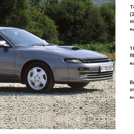
T
(
ni
Au
1
f
Au
B
o
Kr