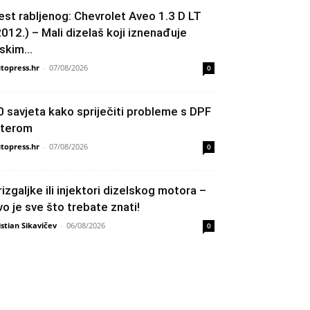
est rabljenog: Chevrolet Aveo 1.3 D LT
2012.) – Mali dizelaš koji iznenađuje
skim...
topress.hr
-
07/08/2026
0
0 savjeta kako spriječiti probleme s DPF
ilterom
topress.hr
-
07/08/2026
0
rizgaljke ili injektori dizelskog motora –
vo je sve što trebate znati!
istian Sikavičev
-
06/08/2026
0