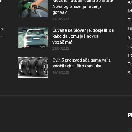
i
Možete natočiti samo 30 litara!
A
Nova ograničenja točenja
Iz
goriva?
23/10/2022
T
Li
eo
Čuvajte se Slovenije, dosjetili se
..
kako da uzmu još novca
S
vozačima!
T
23/04/2022
Po
Ovih 5 proizvođača guma valja
Te
zaobilaziti u širokom luku
Se
10/10/2025
P