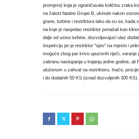
promjera) koja je ograničavala količinu zraka koj
na žalost fatalne Grupe B, ukinute nakon sezone
grane, turbine i restriktora tako da su se, kada 
na koje je nasjedao restriktor ponašali kao klinov
dalje od usisa turbine, dozvoljavajući ulaz dod
inspekciju jer je restriktor “sjeo” na mjesto i pri
moguće zbog par krivo upućenih riječi, varanje j
zabranu nastupanja u trajanju jedne godine, ali 
uloženom u zahvat na restriktoru. Inače, proci
i do dodatnih 50 KS (iznad dozvoljenih 300 KS).