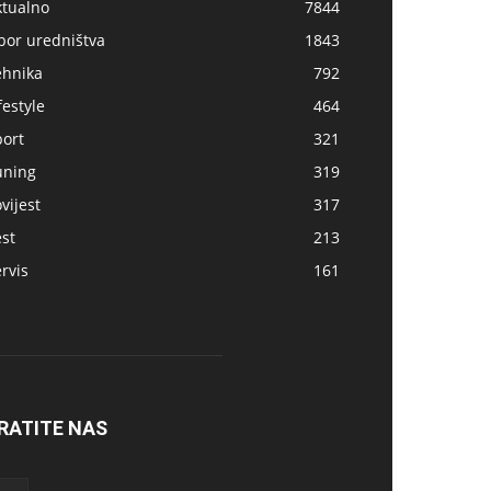
ktualno
7844
bor uredništva
1843
ehnika
792
festyle
464
port
321
uning
319
vijest
317
st
213
rvis
161
RATITE NAS