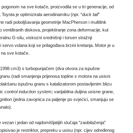
 pogonom na sve kotače, proizvodila se u tri generacije, od
yota je optimizirala aerodinamiku (npr. “
duck tail
”
one radi poboljšavanja geometrije MacPherson i multilink
no ventiliranih diskova, projektiranje zona deformacije, kut
eralnu G-silu, viskozni srednišnji i torsen stražnji
i servo volana koji se prilagođava brzini kretanja. Motor je u
 na sve kotače.
; 1998 cm
3
) s turbopunjačem (dva otvora za ispušne
 granu (radi smanjenja prijenosa topline s motora na usisni
, olakšanu ispušnu granu s katalizatorom postavljenim blizu
ic control induction system;
varijabilna duljina usisne grane,
Ignition (jedna zavojnica za paljenje po svjećici, smanjuju se
unalo).
 vezan i jedan od najdomišljatijih slučaja “zaobilaženja”
pisivao je restriktor, prepreku u usisu (npr. cijev određenog