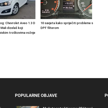
10 savjeta kako spriječiti probleme s
nog: Chevrolet Aveo 1.3 D
DPF filterom
 Mali dizelaš koji
niskim troškovima vožnje
POPULARNE OBJAVE
P