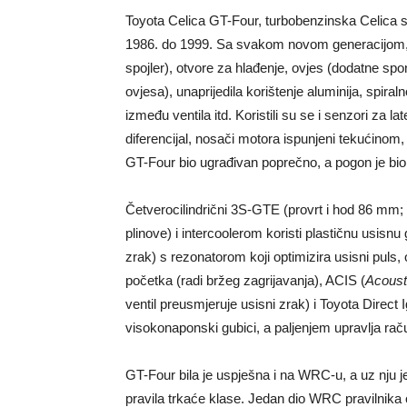
Toyota Celica GT-Four, turbobenzinska Celica s
1986. do 1999.
Sa svakom novom generacijom, To
spojler), otvore za hlađenje, ovjes (dodatne sp
ovjesa), unaprijedila korištenje aluminija, spiral
između ventila itd. Koristili su se i senzori za lat
diferencijal, nosači motora ispunjeni tekućinom, 
GT-Four bio ugrađivan poprečno, a pogon je bio
Četverocilindrični 3S-GTE (provrt i hod 86 mm
plinove) i intercoolerom koristi plastičnu usisnu
zrak) s rezonatorom koji optimizira usisni puls
početka (radi bržeg zagrijavanja), ACIS (
Acoust
ventil preusmjeruje usisni zrak) i Toyota Direct 
visokonaponski gubici, a paljenjem upravlja rač
GT-Four bila je uspješna i na WRC-u, a uz nju je
pravila trkaće klase. Jedan dio WRC pravilnika o