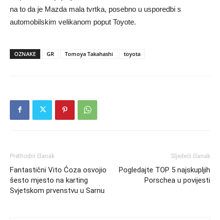
na to da je Mazda mala tvrtka, posebno u usporedbi s
automobilskim velikanom poput Toyote.
OZNAKE
GR
Tomoya Takahashi
toyota
Prethodni članak
Sljedeći članak
Fantastični Vito Ćoza osvojio
Pogledajte TOP 5 najskupljih
šesto mjesto na karting
Porschea u povijesti
Svjetskom prvenstvu u Sarnu