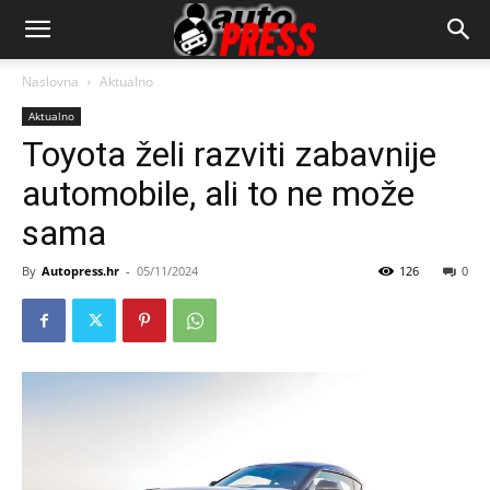
AutopressHR
Naslovna
Aktualno
Aktualno
Toyota želi razviti zabavnije
automobile, ali to ne može
sama
By
Autopress.hr
-
05/11/2024
126
0