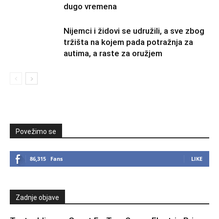
dugo vremena
Nijemci i židovi se udružili, a sve zbog
tržišta na kojem pada potražnja za
autima, a raste za oružjem
Povežimo se
86,315
Fans
LIKE
Zadnje objave