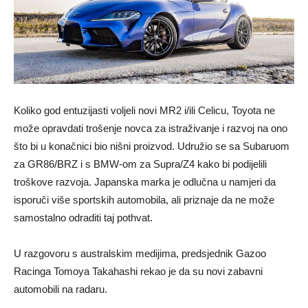
Koliko god entuzijasti voljeli novi MR2 i/ili Celicu, Toyota ne
može opravdati trošenje novca za istraživanje i razvoj na ono
što bi u konačnici bio nišni proizvod. Udružio se sa Subaruom
za GR86/BRZ i s BMW-om za Supra/Z4 kako bi podijelili
troškove razvoja. Japanska marka je odlučna u namjeri da
isporuči više sportskih automobila, ali priznaje da ne može
samostalno odraditi taj pothvat.
U razgovoru s australskim medijima, predsjednik Gazoo
Racinga Tomoya Takahashi rekao je da su novi zabavni
automobili na radaru.