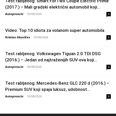
Test rabljenog: Smart ForTwo Coupe Electric Prime
(2017.) – Mali gradski električni automobil koji...
Autopress.hr
-
05/08/2026
0
Video: Top 10 idiota za volanom super automobila
Kristian Sikavičev
-
05/08/2026
0
Test rabljenog: Volkswagen Tiguan 2.0 TDI DSG
(2016.) – Jedan od najtraženijih SUV-ova koji...
Autopress.hr
-
04/08/2026
0
Test rabljenog: Mercedes-Benz GLC 220 d (2016.) –
Premium SUV koji spaja luksuz, udobnost...
Autopress.hr
-
03/08/2026
0