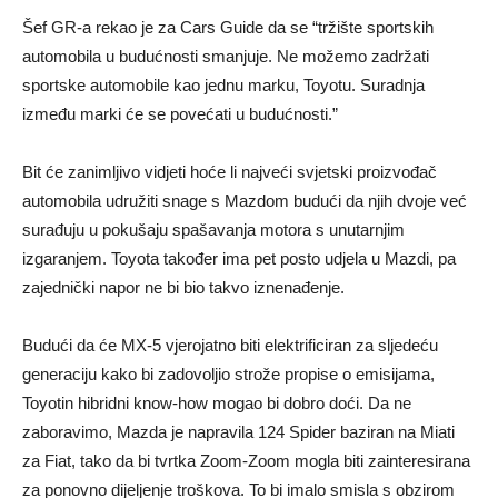
Šef GR-a rekao je za Cars Guide da se “tržište sportskih
automobila u budućnosti smanjuje. Ne možemo zadržati
sportske automobile kao jednu marku, Toyotu. Suradnja
između marki će se povećati u budućnosti.”
Bit će zanimljivo vidjeti hoće li najveći svjetski proizvođač
automobila udružiti snage s Mazdom budući da njih dvoje već
surađuju u pokušaju spašavanja motora s unutarnjim
izgaranjem. Toyota također ima pet posto udjela u Mazdi, pa
zajednički napor ne bi bio takvo iznenađenje.
Budući da će MX-5 vjerojatno biti elektrificiran za sljedeću
generaciju kako bi zadovoljio strože propise o emisijama,
Toyotin hibridni know-how mogao bi dobro doći. Da ne
zaboravimo, Mazda je napravila 124 Spider baziran na Miati
za Fiat, tako da bi tvrtka Zoom-Zoom mogla biti zainteresirana
za ponovno dijeljenje troškova. To bi imalo smisla s obzirom