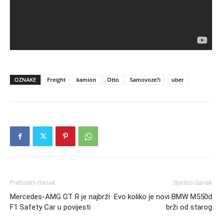
OZNAKE
Freight
kamion
Otto
Samovoze?i
uber
Prethodni članak
Sljedeći članak
Mercedes-AMG GT R je najbrži
Evo koliko je novi BMW M550d
F1 Safety Car u povijesti
brži od starog