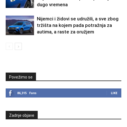
dugo vremena
Nijemci i židovi se udružili, a sve zbog
tržišta na kojem pada potražnja za
autima, a raste za oružjem
Povežimo se
86,315
Fans
LIKE
Zadnje objave