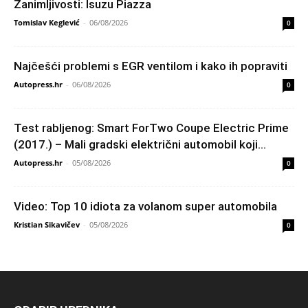
Zanimljivosti: Isuzu Piazza
Tomislav Keglević
-
06/08/2026
0
Najčešći problemi s EGR ventilom i kako ih popraviti
Autopress.hr
-
06/08/2026
0
Test rabljenog: Smart ForTwo Coupe Electric Prime
(2017.) – Mali gradski električni automobil koji...
Autopress.hr
-
05/08/2026
0
Video: Top 10 idiota za volanom super automobila
Kristian Sikavičev
-
05/08/2026
0