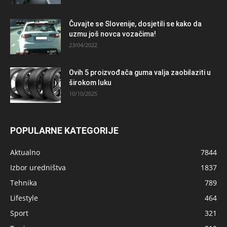
Čuvajte se Slovenije, dosjetili se kako da
uzmu još novca vozačima!
23/04/2022
Ovih 5 proizvođača guma valja zaobilaziti u
širokom luku
10/10/2025
POPULARNE KATEGORIJE
Aktualno
7844
Izbor uredništva
1837
Tehnika
789
Lifestyle
464
Sport
321