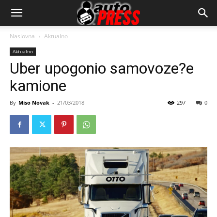
AutopressHR
Naslovna
Aktualno
Aktualno
Uber upogonio samovoze?e
kamione
By
Miso Novak
-
21/03/2018
297
0