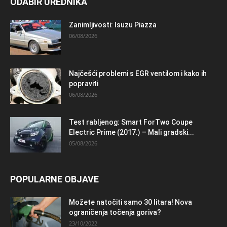
ODABIR UREDNIKA
Zanimljivosti: Isuzu Piazza
06/08/2026
Najčešći problemi s EGR ventilom i kako ih
popraviti
06/08/2026
Test rabljenog: Smart ForTwo Coupe
Electric Prime (2017.) – Mali gradski...
05/08/2026
POPULARNE OBJAVE
Možete natočiti samo 30 litara! Nova
ograničenja točenja goriva?
23/10/2022