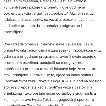
naseljenim mjestima, a djeca osvijestila o važnosti
koncentracije i pažnje u prometu, i ove godine je
pokrenuta akcija „Sigurnost u pokretu“. Akcijom se, uz
edukaciju djece, apelira na voza?e, pješake i sve ostale
sudionike prometa da se ponašaju odgovorno i
promišljeno.
Dva razreda prvaši?a Osnovne škole Savski Gaj ve? su
prisustvovala radionicama u zagreba?kom Zoološkom vrtu,
gdje su u prigodnom programu provjerili svoje znanje o
prometnim pravilima, podsjetili se o odgovornom
ponašanju u prometu te stekli iskustvo koje ?e vrlo lako
mo?i primijeniti u praksi. Uz to, djeca su imala priliku i
upoznati život zebri, životinja koje su 40-ih godina prošlog
stolje?a prepoznate kao autenti?na veza s cestovnim
prijelazima i tako postale jedan od simbola sigurnosti, a
kojima je upravo tvrtka Toki?a dugogodišnji sponzor u
zagreba?kom Zoološkom vrtu. Nau?ili su da zebre u