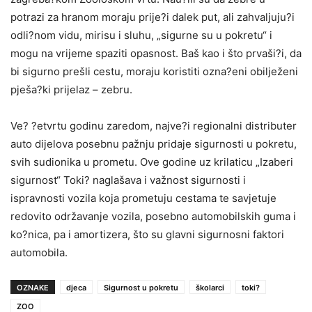
potrazi za hranom moraju prije?i dalek put, ali zahvaljuju?i
odli?nom vidu, mirisu i sluhu, „sigurne su u pokretu“ i
mogu na vrijeme spaziti opasnost. Baš kao i što prvaši?i, da
bi sigurno prešli cestu, moraju koristiti ozna?eni obilježeni
pješa?ki prijelaz – zebru.
Ve? ?etvrtu godinu zaredom, najve?i regionalni distributer
auto dijelova posebnu pažnju pridaje sigurnosti u pokretu,
svih sudionika u prometu. Ove godine uz krilaticu „Izaberi
sigurnost“ Toki? naglašava i važnost sigurnosti i
ispravnosti vozila koja prometuju cestama te savjetuje
redovito održavanje vozila, posebno automobilskih guma i
ko?nica, pa i amortizera, što su glavni sigurnosni faktori
automobila.
OZNAKE
djeca
Sigurnost u pokretu
školarci
toki?
ZOO