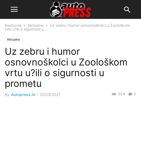
Naslovna
Aktualno
Uz zebru i humor osnovnoškolci u Zoološkom
vrtu u?ili o sigurnosti u...
Aktualno
Uz zebru i humor
osnovnoškolci u Zoološkom
vrtu u?ili o sigurnosti u
prometu
304
0
By
Autopress.hr
-
25/09/2021