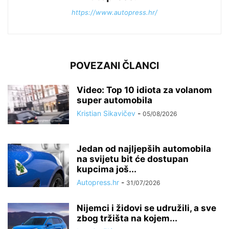
https://www.autopress.hr/
POVEZANI ČLANCI
Video: Top 10 idiota za volanom
super automobila
Kristian Sikavičev
-
05/08/2026
Jedan od najljepših automobila
na svijetu bit će dostupan
kupcima još...
Autopress.hr
-
31/07/2026
Nijemci i židovi se udružili, a sve
zbog tržišta na kojem...