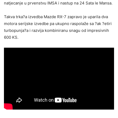
natjecanje u prvenstvu IMSA i nastup na 24 Sata le Mansa.
Takva trka?a izvedba Mazde RX-7 zapravo je uparila dva
motora serijske izvedbe pa ukupno raspolaže sa ?ak ?etiri
turbopunja?a i razvija kombiniranu snagu od impresivnih
600 KS.