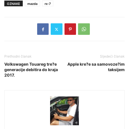
OZNAKE
mazda
rx-7
Prethodni članak
Sljedeći članak
Volkswagen Touareg tre?e
Apple kre?e sa samovoze?im
generacije debitira do kraja
taksijem
2017.