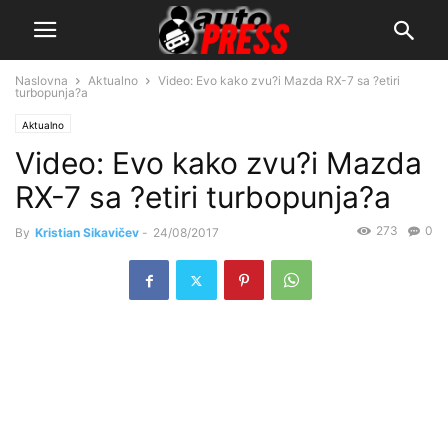
Naslovna
Aktualno
Video: Evo kako zvu?i Mazda RX-7 sa ?etiri
turbopunja?a
Aktualno
Video: Evo kako zvu?i Mazda
RX-7 sa ?etiri turbopunja?a
273
0
By
Kristian Sikavičev
-
24/08/2017