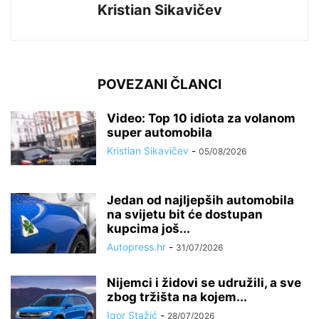
Kristian Sikavičev
POVEZANI ČLANCI
Video: Top 10 idiota za volanom
super automobila
Kristian Sikavičev
-
05/08/2026
Jedan od najljepših automobila
na svijetu bit će dostupan
kupcima još...
Autopress.hr
-
31/07/2026
Nijemci i židovi se udružili, a sve
zbog tržišta na kojem...
Igor Stažić
-
28/07/2026