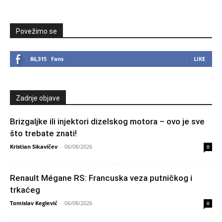
Povežimo se
86,315
Fans
LIKE
Zadnje objave
Brizgaljke ili injektori dizelskog motora – ovo je sve
što trebate znati!
Kristian Sikavičev
-
06/08/2026
0
Renault Mégane RS: Francuska veza putničkog i
trkaćeg
Tomislav Keglević
-
06/08/2026
0