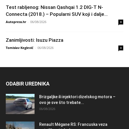
Test rabljenog: Nissan Qashqai 1.2 DIG-T N-
Connecta (2018.) – Popularni SUV koji i dalje...
Autopress.hr
-
06/08/2026
0
Zanimljivosti: Isuzu Piazza
Tomislav Keglević
-
06/08/2026
0
ODABIR UREDNIKA
Brizgaljke ili injektori dizelskog motora –
ovo je sve što trebate...
06/08/2026
Renault Mégane RS: Francuska veza