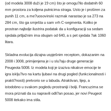
(od modela 3008 duži je 19 cm) što je omogu?ilo dodatnih 60
mm prostora za koljena putnicima straga. Usto je i proširen za
punih 11 cm, a me?uosovinski razmak narastao je sa 273 na
284 cm, što ga smješta u sam vrh C-segmenta. Koliko je
prostran najbolje ilustrira podatak da u konfiguraciji sa sedam
sjedala prtljažnim ima obujam od 640, a s pet sjedala ?ak 1060
litara.
Skladna evolucija dizajna uspješnim receptom, dokazanim na
2008 i 3008, primijenjena je i u slu?aju druge generacije
Peugeota 5008. Iz modela koji je izaziva nikakve emocije te
igra isklju?ivo na kartu ljubavi na drugi pogled (funkcionalnosti i
prakti?nosti) pretvorio se u labuda. Atraktivan, lijep, a
istodobno u svakom pogledu prostraniji i bolji. Francuzima se
mora priznati da su napravili odli?an posao, jer novi Peugeot
5008 itekako ima stila.