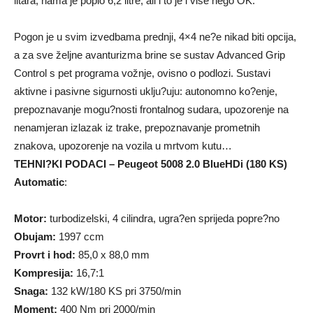
litara, nama je popio 6,2 litre, ali i to je i više nego OK.
Pogon je u svim izvedbama prednji, 4×4 ne?e nikad biti opcija,
a za sve željne avanturizma brine se sustav Advanced Grip
Control s pet programa vožnje, ovisno o podlozi. Sustavi
aktivne i pasivne sigurnosti uklju?uju: autonomno ko?enje,
prepoznavanje mogu?nosti frontalnog sudara, upozorenje na
nenamjeran izlazak iz trake, prepoznavanje prometnih
znakova, upozorenje na vozila u mrtvom kutu…
TEHNI?KI PODACI – Peugeot 5008 2.0 BlueHDi (180 KS)
Automatic
:
Motor:
turbodizelski, 4 cilindra, ugra?en sprijeda popre?no
Obujam:
1997 ccm
Provrt i hod:
85,0 x 88,0 mm
Kompresija:
16,7:1
Snaga:
132 kW/180 KS pri 3750/min
Moment:
400 Nm pri 2000/min