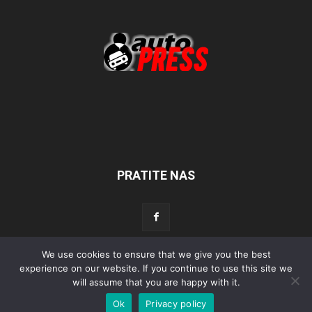
PRATITE NAS
We use cookies to ensure that we give you the best
Početna
Aktualno
Test
Tehnika
Servis
Tuning
Sport
experience on our website. If you continue to use this site we
will assume that you are happy with it.
Lifestyle
Povijest
Ok
Privacy policy
© Autopress - Sva prava pridržana.