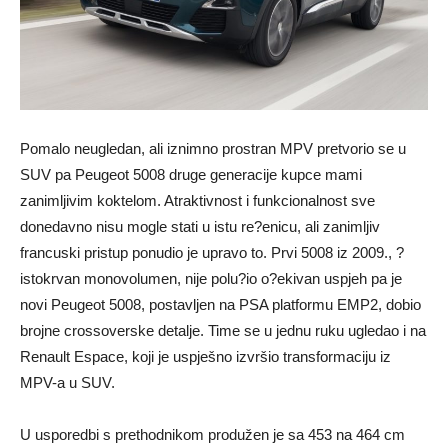
Pomalo neugledan, ali iznimno prostran MPV pretvorio se u
SUV pa Peugeot 5008 druge generacije kupce mami
zanimljivim koktelom. Atraktivnost i funkcionalnost sve
donedavno nisu mogle stati u istu re?enicu, ali zanimljiv
francuski pristup ponudio je upravo to. Prvi 5008 iz 2009., ?
istokrvan monovolumen, nije polu?io o?ekivan uspjeh pa je
novi Peugeot 5008, postavljen na PSA platformu EMP2, dobio
brojne crossoverske detalje. Time se u jednu ruku ugledao i na
Renault Espace, koji je uspješno izvršio transformaciju iz
MPV-a u SUV.
U usporedbi s prethodnikom produžen je sa 453 na 464 cm