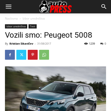
AutopressHR
Naslovna
Izbor uredništva
Izbor uredništva
Test
Vozili smo: Peugeot 5008
By
Kristian Sikavičev
-
31/08/2017
1239
0