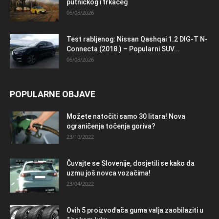
putničkog i trkaćeg
06/08/2026
Test rabljenog: Nissan Qashqai 1.2 DIG-T N-
Connecta (2018.) – Popularni SUV...
06/08/2026
POPULARNE OBJAVE
Možete natočiti samo 30 litara! Nova
ograničenja točenja goriva?
23/10/2022
Čuvajte se Slovenije, dosjetili se kako da
uzmu još novca vozačima!
23/04/2022
Ovih 5 proizvođača guma valja zaobilaziti u