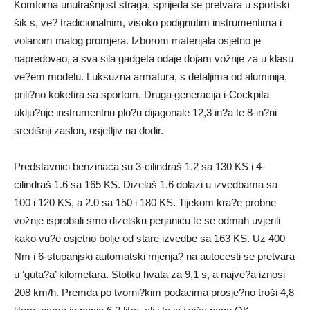
Komforna unutrašnjost straga, sprijeda se pretvara u sportski
šik s, ve? tradicionalnim, visoko podignutim instrumentima i
volanom malog promjera. Izborom materijala osjetno je
napredovao, a sva sila gadgeta odaje dojam vožnje za u klasu
ve?em modelu. Luksuzna armatura, s detaljima od aluminija,
prili?no koketira sa sportom. Druga generacija i-Cockpita
uklju?uje instrumentnu plo?u dijagonale 12,3 in?a te 8-in?ni
središnji zaslon, osjetljiv na dodir.
Predstavnici benzinaca su 3-cilindraš 1.2 sa 130 KS i 4-
cilindraš 1.6 sa 165 KS. Dizelaš 1.6 dolazi u izvedbama sa
100 i 120 KS, a 2.0 sa 150 i 180 KS. Tijekom kra?e probne
vožnje isprobali smo dizelsku perjanicu te se odmah uvjerili
kako vu?e osjetno bolje od stare izvedbe sa 163 KS. Uz 400
Nm i 6-stupanjski automatski mjenja? na autocesti se pretvara
u ‘guta?a’ kilometara. Stotku hvata za 9,1 s, a najve?a iznosi
208 km/h. Premda po tvorni?kim podacima prosje?no troši 4,8