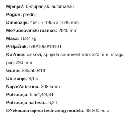
Mjenja?:
6-stupanjski automatski
Pogon:
prednji
Dimenzije:
4641 x 1906 x 1646 mm
Me?uosovinski razmak:
2840 mm
Masa:
1687 kg
Prtljažnik:
640/1060/1910 l
Ko?nice:
diskovi, sprijeda samoventilirani 320 mm, straga
puni 290 mm
Gume:
235/50 R19
Ubrzanje:
9,1 s
Najve?a brzina:
208 km/h
Potrošnja:
5,5/4,4/4,8 l
Potrošnja na testu:
6,2 l
O?ekivana cijena testiranog modela:
38.500 eura