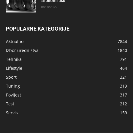
širokom luku
10/10/2025
POPULARNE KATEGORIJE
Aktualno
7844
Izbor uredništva
1840
Tehnika
791
Lifestyle
464
Sport
321
Tuning
319
Povijest
317
Test
212
Servis
159