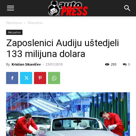
AutopressHR
Naslovna
Aktualno
Aktualno
Zaposlenici Audiju uštedjeli
133 milijuna dolara
By
Kristian Sikavičev
-
23/01/2018
293
0