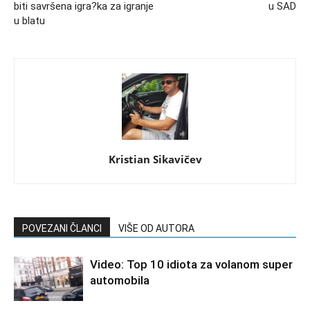
biti savršena igra?ka za igranje
u SAD
u blatu
Kristian Sikavičev
POVEZANI ČLANCI
VIŠE OD AUTORA
Video: Top 10 idiota za volanom super
automobila