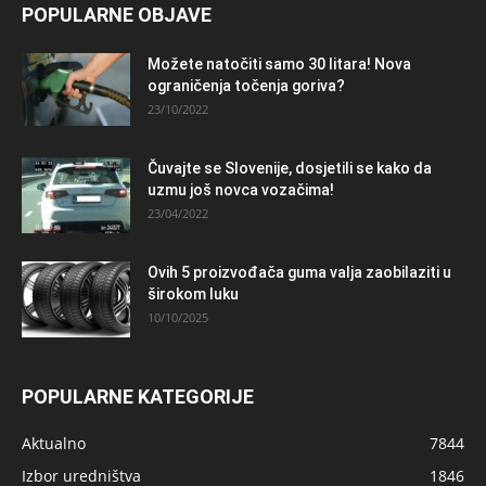
POPULARNE OBJAVE
Možete natočiti samo 30 litara! Nova
ograničenja točenja goriva?
23/10/2022
Čuvajte se Slovenije, dosjetili se kako da
uzmu još novca vozačima!
23/04/2022
Ovih 5 proizvođača guma valja zaobilaziti u
širokom luku
10/10/2025
POPULARNE KATEGORIJE
Aktualno
7844
Izbor uredništva
1846