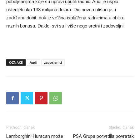
poboljšanjima koje su upravi uputili radnici Audi je uspio
uštedjeti oko 133 milijuna dolara. Dio novca otišao je u
zadržanu dobit, dok je ve?ina ispla?ena radnicima u obliku
raznih bonusa. Dakle, svi su i više nego sretni i zadovoljni.
OZNAKE
Audi
zaposlenici
Prethodni članak
Sljedeći članak
Lamborghini Huracan može
PSA Grupa potvrdila povratak