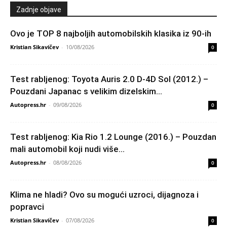
Zadnje objave
Ovo je TOP 8 najboljih automobilskih klasika iz 90-ih
Kristian Sikavičev
-
10/08/2026
0
Test rabljenog: Toyota Auris 2.0 D-4D Sol (2012.) –
Pouzdani Japanac s velikim dizelskim...
Autopress.hr
-
09/08/2026
0
Test rabljenog: Kia Rio 1.2 Lounge (2016.) – Pouzdan
mali automobil koji nudi više...
Autopress.hr
-
08/08/2026
0
Klima ne hladi? Ovo su mogući uzroci, dijagnoza i
popravci
Kristian Sikavičev
-
07/08/2026
0