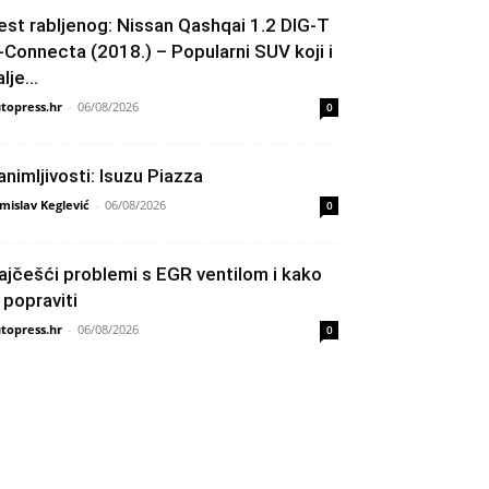
est rabljenog: Nissan Qashqai 1.2 DIG-T
-Connecta (2018.) – Popularni SUV koji i
lje...
topress.hr
-
06/08/2026
0
animljivosti: Isuzu Piazza
mislav Keglević
-
06/08/2026
0
ajčešći problemi s EGR ventilom i kako
h popraviti
topress.hr
-
06/08/2026
0