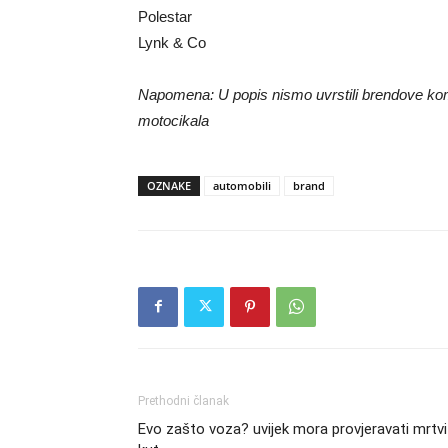
Polestar
Lynk & Co
Napomena: U popis nismo uvrstili brendove kome
motocikala
OZNAKE
automobili
brand
Prethodni članak
Evo zašto voza? uvijek mora provjeravati mrtvi