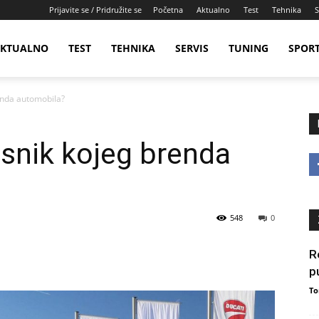
Prijavite se / Pridružite se
Početna
Aktualno
Test
Tehnika
S
KTUALNO
TEST
TEHNIKA
SERVIS
TUNING
SPOR
renda automobila?
lasnik kojeg brenda
548
0
R
p
To