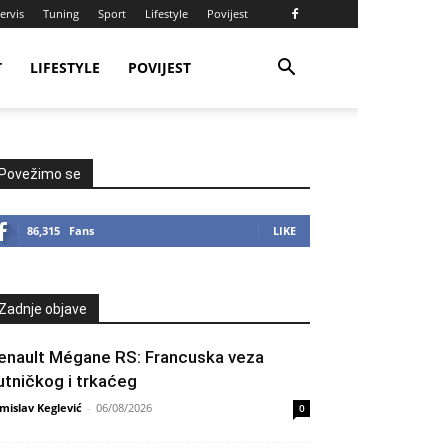
ervis
Tuning
Sport
Lifestyle
Povijest
T
LIFESTYLE
POVIJEST
Povežimo se
86,315
Fans
LIKE
Zadnje objave
enault Mégane RS: Francuska veza
utničkog i trkaćeg
mislav Keglević
-
06/08/2026
0