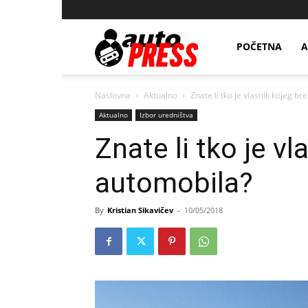
AutopressHR
POČETNA
A
Naslovna
Aktualno
Znate li tko je vlasnik kojeg b
Aktualno
Izbor uredništva
Znate li tko je v
automobila?
By
Kristian Sikavičev
-
10/05/2018