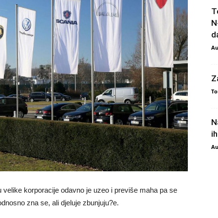
T
N
da
Au
Z
To
N
i
Au
u velike korporacije odavno je uzeo i previše maha pa se
odnosno zna se, ali djeluje zbunjuju?e.