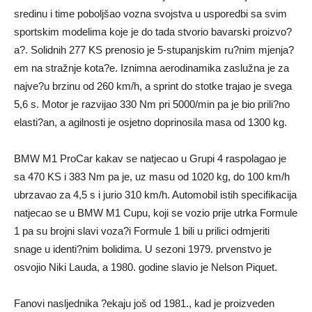
sredinu i time poboljšao vozna svojstva u usporedbi sa svim
sportskim modelima koje je do tada stvorio bavarski proizvo?
a?. Solidnih 277 KS prenosio je 5-stupanjskim ru?nim mjenja?
em na stražnje kota?e. Iznimna aerodinamika zaslužna je za
najve?u brzinu od 260 km/h, a sprint do stotke trajao je svega
5,6 s. Motor je razvijao 330 Nm pri 5000/min pa je bio prili?no
elasti?an, a agilnosti je osjetno doprinosila masa od 1300 kg.
BMW M1 ProCar kakav se natjecao u Grupi 4 raspolagao je
sa 470 KS i 383 Nm pa je, uz masu od 1020 kg, do 100 km/h
ubrzavao za 4,5 s i jurio 310 km/h. Automobil istih specifikacija
natjecao se u BMW M1 Cupu, koji se vozio prije utrka Formule
1 pa su brojni slavi voza?i Formule 1 bili u prilici odmjeriti
snage u identi?nim bolidima. U sezoni 1979. prvenstvo je
osvojio Niki Lauda, a 1980. godine slavio je Nelson Piquet.
Fanovi nasljednika ?ekaju još od 1981., kad je proizveden