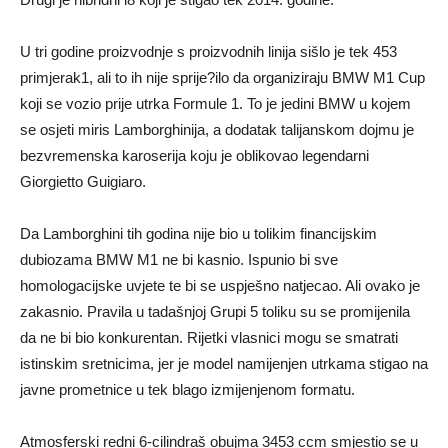
U tri godine proizvodnje s proizvodnih linija sišlo je tek 453
primjerak1, ali to ih nije sprije?ilo da organiziraju BMW M1 Cup
koji se vozio prije utrka Formule 1. To je jedini BMW u kojem
se osjeti miris Lamborghinija, a dodatak talijanskom dojmu je
bezvremenska karoserija koju je oblikovao legendarni
Giorgietto Guigiaro.
Da Lamborghini tih godina nije bio u tolikim financijskim
dubiozama BMW M1 ne bi kasnio. Ispunio bi sve
homologacijske uvjete te bi se uspješno natjecao. Ali ovako je
zakasnio. Pravila u tadašnjoj Grupi 5 toliku su se promijenila
da ne bi bio konkurentan. Rijetki vlasnici mogu se smatrati
istinskim sretnicima, jer je model namijenjen utrkama stigao na
javne prometnice u tek blago izmijenjenom formatu.
Atmosferski redni 6-cilindraš obujma 3453 ccm smjestio se u