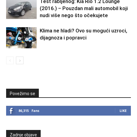
Test rabljenog: Kia Rio 1.2 Lounge
(2016.) – Pouzdan mali automobil koji
nudi više nego što očekujete
Klima ne hladi? Ovo su mogući uzroci,
dijagnoza i popravci
Povežimo se
86,315
Fans
LIKE
Zadnje objave