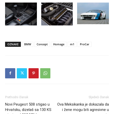
OZNAKE
BMW
Concept
Homage
m1
ProCar
Prethodni članak
Sljedeći članak
Novi Peugeot 508 stigao u
Ova Meksikanka je dokazala da
Hrvatsku, dizelaš sa 130 KS
i žene mogu biti agresivne u