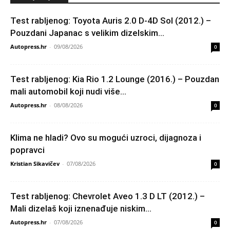
Test rabljenog: Toyota Auris 2.0 D-4D Sol (2012.) –
Pouzdani Japanac s velikim dizelskim...
Autopress.hr
-
09/08/2026
0
Test rabljenog: Kia Rio 1.2 Lounge (2016.) – Pouzdan
mali automobil koji nudi više...
Autopress.hr
-
08/08/2026
0
Klima ne hladi? Ovo su mogući uzroci, dijagnoza i
popravci
Kristian Sikavičev
-
07/08/2026
0
Test rabljenog: Chevrolet Aveo 1.3 D LT (2012.) –
Mali dizelaš koji iznenađuje niskim...
Autopress.hr
-
07/08/2026
0