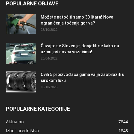
POPULARNE OBJAVE
Možete natočiti samo 30 litara! Nova
ograničenja točenja goriva?
23/10/2022
Čuvajte se Slovenije, dosjetili se kako da
uzmu još novca vozačima!
23/04/2022
Ovih 5 proizvođača guma valja zaobilaziti u
širokom luku
10/10/2025
POPULARNE KATEGORIJE
Aktualno
7844
Izbor uredništva
1845