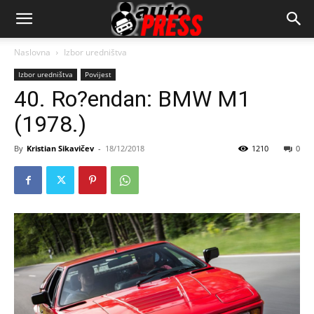
AutopressHR
Naslovna
Izbor uredništva
Izbor uredništva
Povijest
40. Ro?endan: BMW M1
(1978.)
By
Kristian Sikavičev
-
18/12/2018
1210
0