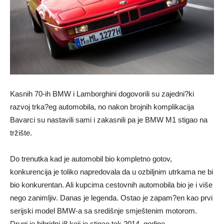
Kasnih 70-ih BMW i Lamborghini dogovorili su zajedni?ki
razvoj trka?eg automobila, no nakon brojnih komplikacija
Bavarci su nastavili sami i zakasnili pa je BMW M1 stigao na
tržište.
Do trenutka kad je automobil bio kompletno gotov,
konkurencija je toliko napredovala da u ozbiljnim utrkama ne bi
bio konkurentan. Ali kupcima cestovnih automobila bio je i više
nego zanimljiv. Danas je legenda. Ostao je zapam?en kao prvi
serijski model BMW-a sa središnje smještenim motorom.
Drugi je hibridni i8 koji je stigao tek 2014. godine.