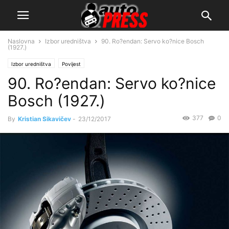
Naslovna
Izbor uredništva
90. Ro?endan: Servo ko?nice Bosch
(1927.)
Izbor uredništva
Povijest
90. Ro?endan: Servo ko?nice
Bosch (1927.)
377
0
By
Kristian Sikavičev
-
23/12/2017