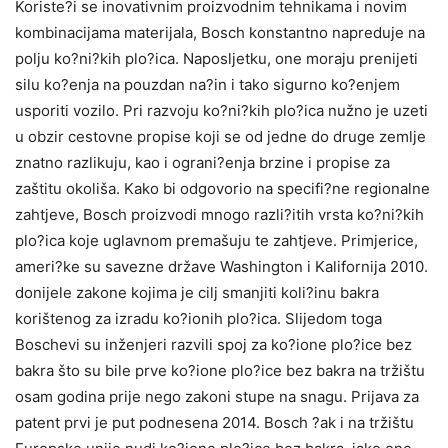
Koriste?i se inovativnim proizvodnim tehnikama i novim
kombinacijama materijala, Bosch konstantno napreduje na
polju ko?ni?kih plo?ica. Naposljetku, one moraju prenijeti
silu ko?enja na pouzdan na?in i tako sigurno ko?enjem
usporiti vozilo. Pri razvoju ko?ni?kih plo?ica nužno je uzeti
u obzir cestovne propise koji se od jedne do druge zemlje
znatno razlikuju, kao i ograni?enja brzine i propise za
zaštitu okoliša. Kako bi odgovorio na specifi?ne regionalne
zahtjeve, Bosch proizvodi mnogo razli?itih vrsta ko?ni?kih
plo?ica koje uglavnom premašuju te zahtjeve. Primjerice,
ameri?ke su savezne države Washington i Kalifornija 2010.
donijele zakone kojima je cilj smanjiti koli?inu bakra
korištenog za izradu ko?ionih plo?ica. Slijedom toga
Boschevi su inženjeri razvili spoj za ko?ione plo?ice bez
bakra što su bile prve ko?ione plo?ice bez bakra na tržištu
osam godina prije nego zakoni stupe na snagu. Prijava za
patent prvi je put podnesena 2014. Bosch ?ak i na tržištu