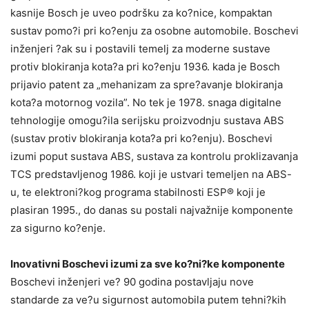
kasnije Bosch je uveo podršku za ko?nice, kompaktan
sustav pomo?i pri ko?enju za osobne automobile. Boschevi
inženjeri ?ak su i postavili temelj za moderne sustave
protiv blokiranja kota?a pri ko?enju 1936. kada je Bosch
prijavio patent za „mehanizam za spre?avanje blokiranja
kota?a motornog vozila”. No tek je 1978. snaga digitalne
tehnologije omogu?ila serijsku proizvodnju sustava ABS
(sustav protiv blokiranja kota?a pri ko?enju). Boschevi
izumi poput sustava ABS, sustava za kontrolu proklizavanja
TCS predstavljenog 1986. koji je ustvari temeljen na ABS-
u, te elektroni?kog programa stabilnosti ESP® koji je
plasiran 1995., do danas su postali najvažnije komponente
za sigurno ko?enje.
Inovativni Boschevi izumi za sve ko?ni?ke komponente
Boschevi inženjeri ve? 90 godina postavljaju nove
standarde za ve?u sigurnost automobila putem tehni?kih