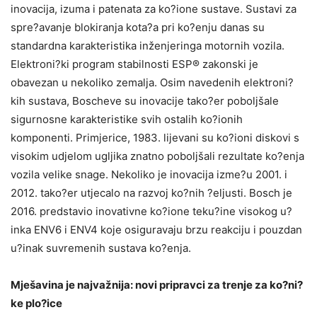
inovacija, izuma i patenata za ko?ione sustave. Sustavi za
spre?avanje blokiranja kota?a pri ko?enju danas su
standardna karakteristika inženjeringa motornih vozila.
Elektroni?ki program stabilnosti ESP® zakonski je
obavezan u nekoliko zemalja. Osim navedenih elektroni?
kih sustava, Boscheve su inovacije tako?er poboljšale
sigurnosne karakteristike svih ostalih ko?ionih
komponenti. Primjerice, 1983. lijevani su ko?ioni diskovi s
visokim udjelom ugljika znatno poboljšali rezultate ko?enja
vozila velike snage. Nekoliko je inovacija izme?u 2001. i
2012. tako?er utjecalo na razvoj ko?nih ?eljusti. Bosch je
2016. predstavio inovativne ko?ione teku?ine visokog u?
inka ENV6 i ENV4 koje osiguravaju brzu reakciju i pouzdan
u?inak suvremenih sustava ko?enja.
Mješavina je najvažnija: novi pripravci za trenje za ko?ni?
ke plo?ice