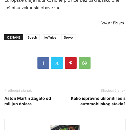
Europske unije nudi ko?ione plo?ice bez bakra, iako one
još nisu zakonski obavezne.
Izvor: Bosch
OZNAKE
Bosch
ko?nice
Servo
Prethodni članak
Sljedeći članak
Aston Martin Zagato od
Kako ispravno ukloniti led s
milijun dolara
automobilskog stakla?