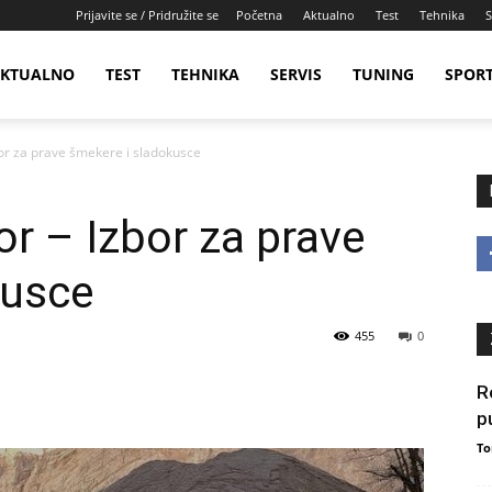
Prijavite se / Pridružite se
Početna
Aktualno
Test
Tehnika
S
KTUALNO
TEST
TEHNIKA
SERVIS
TUNING
SPOR
bor za prave šmekere i sladokusce
r – Izbor za prave
kusce
455
0
R
p
To