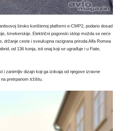
antisovoj široko korištenoj platformi e-CMP2, podario dosad
skije, šmekerskije. Električni pogonski sklop možda se neće
janje, držanje ceste i sveukupna razigrana priroda Alfa Romea
rid, od 136 konja, isti onaj koji se ugrađuje i u Fiate,
 i zanimljiv dizajn koji ga izdvaja od njegove izravne
or na pretrpanom tržištu.