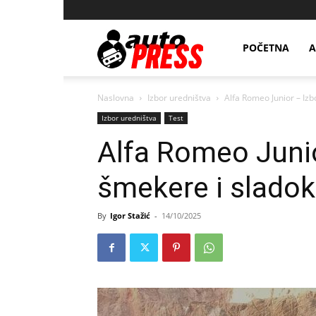
AutopressHR
POČETNA
A
Naslovna
Izbor uredništva
Alfa Romeo Junior – Iz
Izbor uredništva
Test
Alfa Romeo Junio
šmekere i slado
By
Igor Stažić
-
14/10/2025