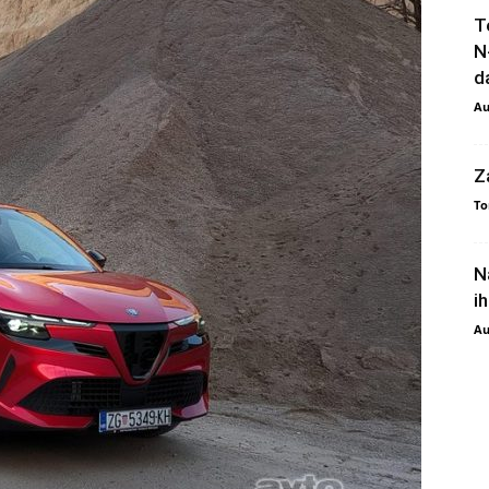
T
N
da
Au
Z
To
N
i
Au