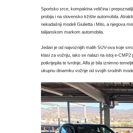
Sportsko srce, kompaktna veličina i prepoznatljiv
probija i na slovensko tržište automobila. Atrak
nekadašnji modeli Giulietta i Mito, a njegova mis
talijanskom markom automobila.
Jedan je od najvoznijih malih SUV-ova koje smo p
klasi za vožnju, iako se nalazi na istoj e-CMP2 
potkrijepila te tvrdnje, Alfa je bila iznimno temel
ukupnu dinamiku vožnje od svojih srodnih mode