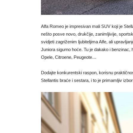
Alfa Romeo je impresivan mali SUV koji je Stell
nešto posve novo, drukčije, zanimljivije, sport
svidjeti zagriženim ljubiteljima Alfe, ali upravl
Juniora sigurno hoće. Tu je dakako i benzinac, hib
Opele, Citroene, Peugeote…
Dodajte konkurentski raspon, korisnu praktičnost
Stellantis braće i sestara, i to je primamljiv izb