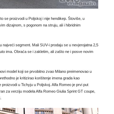
to se proizvodi u Poljskoj i nije hendikep. Štoviše, u
vim dizajnom, s pogonom na struju, ali i hibridnim
u najveći segment. Mali SUV-i prodaju se u nevjerojatna 2,5
 auto ima. Obraća se i zakletim, ali zašto ne i posve novim
novi model koji se prvobitno zvao Milano preimenovao u
 prethodno je kritizirao korištenje imena grada kao
e proizvodi u Tichyju u Poljskoj. Alfa Romeo je prvi put
bran za verziju modela Alfa Romeo Giulia Sprint GT coupe,
.