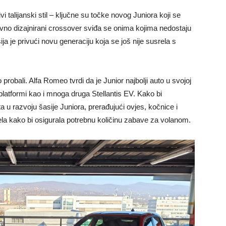
i talijanski stil – ključne su točke novog Juniora koji se
tivno dizajnirani crossover sviđa se onima kojima nedostaju
ija je privući novu generaciju koja se još nije susrela s
robali. Alfa Romeo tvrdi da je Junior najbolji auto u svojoj
platformi kao i mnoga druga Stellantis EV. Kako bi
jita u razvoju šasije Juniora, prerađujući ovjes, kočnice i
la kako bi osigurala potrebnu količinu zabave za volanom.