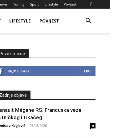
ervis
Tuning
Sport
Lifestyle
Povijest
T
LIFESTYLE
POVIJEST
Povežimo se
86,315
Fans
LIKE
Zadnje objave
enault Mégane RS: Francuska veza
utničkog i trkaćeg
mislav Keglević
-
06/08/2026
0