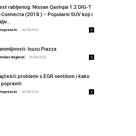
est rabljenog: Nissan Qashqai 1.2 DIG-T
-Connecta (2018.) – Popularni SUV koji i
lje...
topress.hr
-
06/08/2026
0
animljivosti: Isuzu Piazza
mislav Keglević
-
06/08/2026
0
ajčešći problemi s EGR ventilom i kako
h popraviti
topress.hr
-
06/08/2026
0