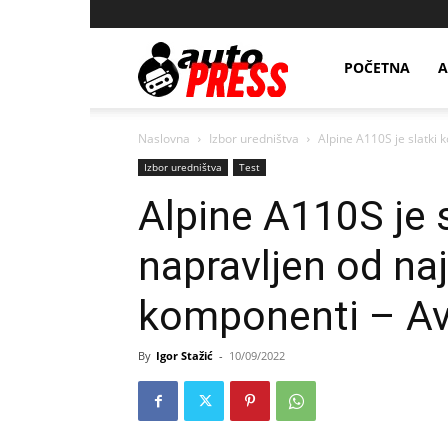
AutopressHR
POČETNA
A
Naslovna
Izbor uredništva
Alpine A110S je slatki k
Izbor uredništva
Test
Alpine A110S je s
napravljen od naj
komponenti – A
By
Igor Stažić
-
10/09/2022