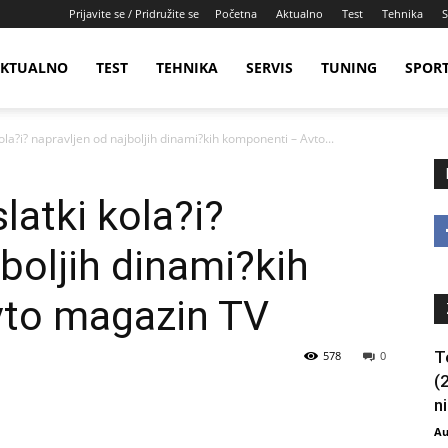
Prijavite se / Pridružite se
Početna
Aktualno
Test
Tehnika
S
KTUALNO
TEST
TEHNIKA
SERVIS
TUNING
SPOR
ola?i? napravljen od najboljih dinami?kih komponenti – Avto...
latki kola?i?
boljih dinami?kih
vto magazin TV
T
578
0
(
ni
Au