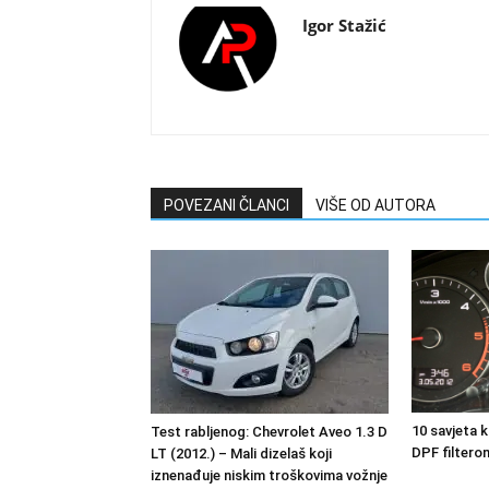
Igor Stažić
POVEZANI ČLANCI
VIŠE OD AUTORA
10 savjeta k
Test rabljenog: Chevrolet Aveo 1.3 D
DPF filtero
LT (2012.) – Mali dizelaš koji
iznenađuje niskim troškovima vožnje