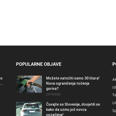
POPULARNE OBJAVE
P
eo
Možete natočiti samo 30 litara!
A
..
Nova ograničenja točenja
Iz
goriva?
23/10/2022
T
Li
Čuvajte se Slovenije, dosjetili se
kako da uzmu još novca
S
vozačima!