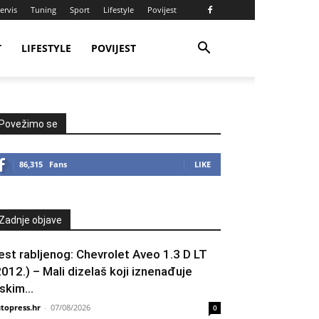
ervis
Tuning
Sport
Lifestyle
Povijest
T
LIFESTYLE
POVIJEST
Povežimo se
86,315
Fans
LIKE
Zadnje objave
est rabljenog: Chevrolet Aveo 1.3 D LT
2012.) – Mali dizelaš koji iznenađuje
skim...
topress.hr
-
07/08/2026
0