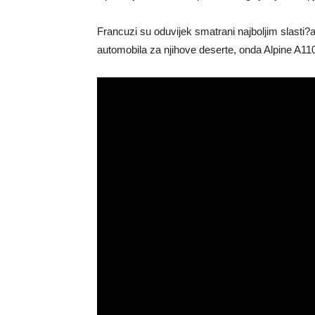
Francuzi su oduvijek smatrani najboljim slasti?a
automobila za njihove deserte, onda Alpine A11