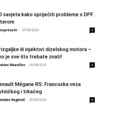
0 savjeta kako spriječiti probleme s DPF
ilterom
topress.hr
-
07/08/2026
0
rizgaljke ili injektori dizelskog motora –
vo je sve što trebate znati!
istian Sikavičev
-
06/08/2026
0
enault Mégane RS: Francuska veza
utničkog i trkaćeg
mislav Keglević
-
06/08/2026
0