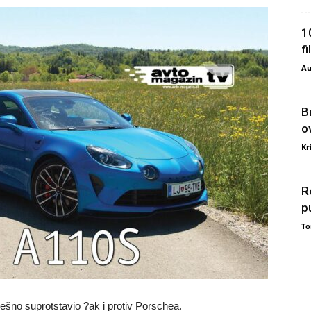
1
f
Au
B
o
Kr
R
p
To
ješno suprotstavio ?ak i protiv Porschea.