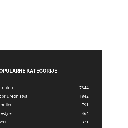
OPULARNE KATEGORIJE
ktualno
7844
bor uredništva
1842
ehnika
791
festyle
464
port
321