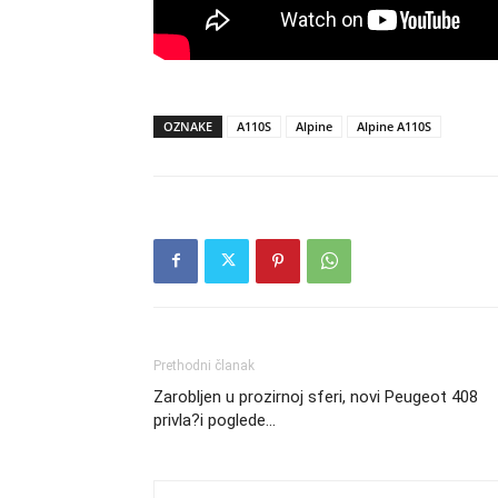
OZNAKE
A110S
Alpine
Alpine A110S
Prethodni članak
Zarobljen u prozirnoj sferi, novi Peugeot 408
privla?i poglede…