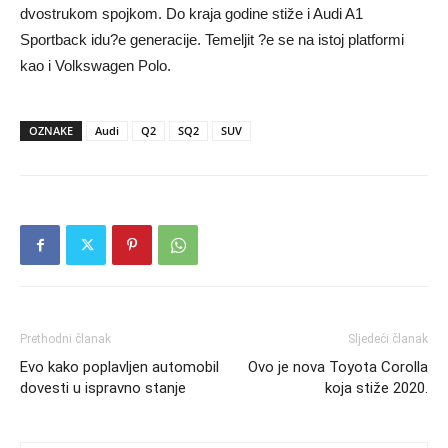
dvostrukom spojkom. Do kraja godine stiže i Audi A1
Sportback idu?e generacije. Temeljit ?e se na istoj platformi
kao i Volkswagen Polo.
OZNAKE
Audi
Q2
SQ2
SUV
Prethodni članak
Sljedeći članak
Evo kako poplavljen automobil
Ovo je nova Toyota Corolla
dovesti u ispravno stanje
koja stiže 2020.