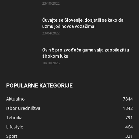
23/10/2022
Čuvajte se Slovenije, dosjetili se kako da
uzmu još novca vozačima!
23/04/2022
Ovih 5 proizvođača guma valja zaobilaziti u
širokom luku
10/10/2025
POPULARNE KATEGORIJE
Aktualno
7844
Izbor uredništva
1842
Tehnika
791
Lifestyle
464
Sport
321