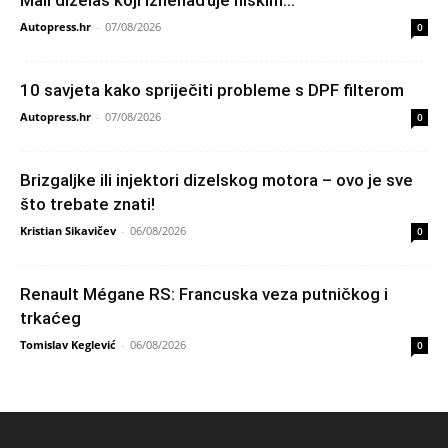
Mali dizelaš koji iznenađuje niskim...
Autopress.hr
-
07/08/2026
0
10 savjeta kako spriječiti probleme s DPF filterom
Autopress.hr
-
07/08/2026
0
Brizgaljke ili injektori dizelskog motora – ovo je sve
što trebate znati!
Kristian Sikavičev
-
06/08/2026
0
Renault Mégane RS: Francuska veza putničkog i
trkaćeg
Tomislav Keglević
-
06/08/2026
0