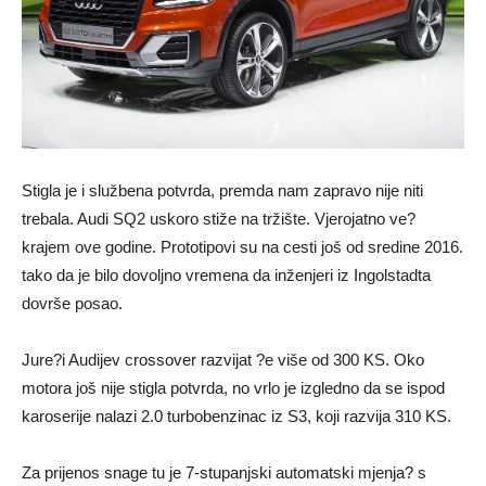
Stigla je i službena potvrda, premda nam zapravo nije niti
trebala. Audi SQ2 uskoro stiže na tržište. Vjerojatno ve?
krajem ove godine. Prototipovi su na cesti još od sredine 2016.
tako da je bilo dovoljno vremena da inženjeri iz Ingolstadta
dovrše posao.
Jure?i Audijev crossover razvijat ?e više od 300 KS. Oko
motora još nije stigla potvrda, no vrlo je izgledno da se ispod
karoserije nalazi 2.0 turbobenzinac iz S3, koji razvija 310 KS.
Za prijenos snage tu je 7-stupanjski automatski mjenja? s