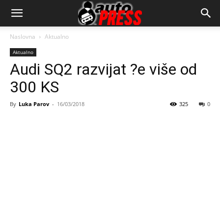
AutopressHR
Naslovna
Aktualno
Aktualno
Audi SQ2 razvijat ?e više od
300 KS
By
Luka Parov
-
16/03/2018
325
0