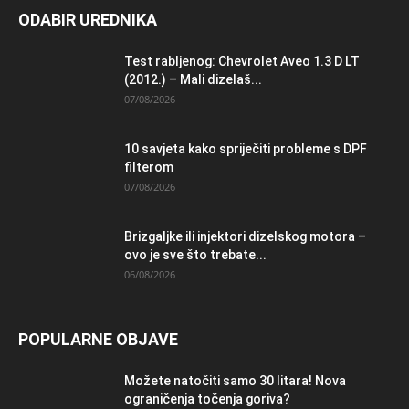
ODABIR UREDNIKA
Test rabljenog: Chevrolet Aveo 1.3 D LT
(2012.) – Mali dizelaš...
07/08/2026
10 savjeta kako spriječiti probleme s DPF
filterom
07/08/2026
Brizgaljke ili injektori dizelskog motora –
ovo je sve što trebate...
06/08/2026
POPULARNE OBJAVE
Možete natočiti samo 30 litara! Nova
ograničenja točenja goriva?