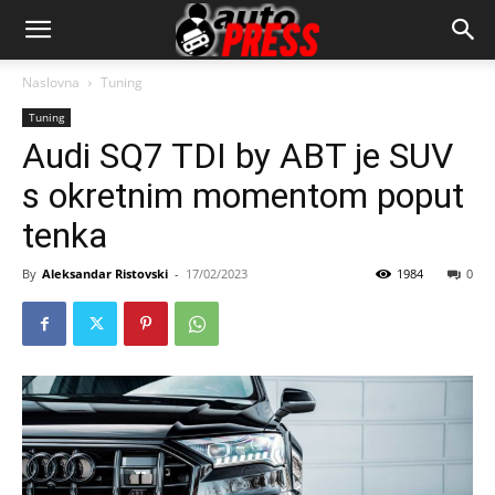
AutopressHR
Naslovna
Tuning
Tuning
Audi SQ7 TDI by ABT je SUV
s okretnim momentom poput
tenka
By
Aleksandar Ristovski
-
17/02/2023
1984
0