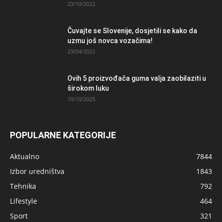
23/10/2022
Čuvajte se Slovenije, dosjetili se kako da
uzmu još novca vozačima!
23/04/2022
Ovih 5 proizvođača guma valja zaobilaziti u
širokom luku
10/10/2025
POPULARNE KATEGORIJE
Aktualno
7844
Izbor uredništva
1843
Tehnika
792
Lifestyle
464
Sport
321