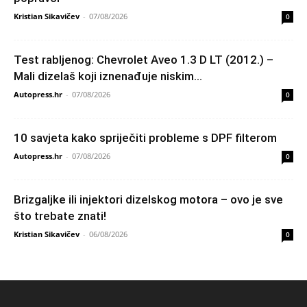
Kristian Sikavičev
-
07/08/2026
0
Test rabljenog: Chevrolet Aveo 1.3 D LT (2012.) –
Mali dizelaš koji iznenađuje niskim...
Autopress.hr
-
07/08/2026
0
10 savjeta kako spriječiti probleme s DPF filterom
Autopress.hr
-
07/08/2026
0
Brizgaljke ili injektori dizelskog motora – ovo je sve
što trebate znati!
Kristian Sikavičev
-
06/08/2026
0