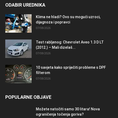
ODABIR UREDNIKA
Klima ne hladi? Ovo su mogući uzroci,
dijagnoza i popravci
07/08/2026
Test rabljenog: Chevrolet Aveo 1.3 D LT
(2012.) – Mali dizelaš...
07/08/2026
10 savjeta kako spriječiti probleme s DPF
filterom
07/08/2026
POPULARNE OBJAVE
Možete natočiti samo 30 litara! Nova
ograničenja točenja goriva?