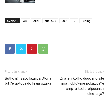
OZNAKE
ABT
Audi
Audi SQ7
SQ7
TDI
Tuning
Prethodni članak
Sljedeći članak
Butkovi?: Zaobilaznica Stona
Znate li koliko dugo morate
bit ?e gotova do kraja ožujka
imati uklju?ene pokaziva?e
smjera kod pretjecanja i
skretanja?