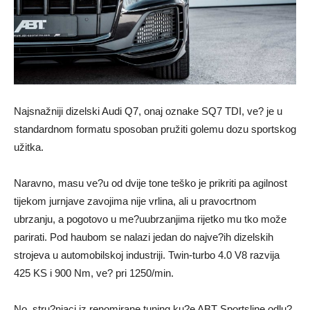
Najsnažniji dizelski Audi Q7, onaj oznake SQ7 TDI, ve? je u
standardnom formatu sposoban pružiti golemu dozu sportskog
užitka.
Naravno, masu ve?u od dvije tone teško je prikriti pa agilnost
tijekom jurnjave zavojima nije vrlina, ali u pravocrtnom
ubrzanju, a pogotovo u me?uubrzanjima rijetko mu tko može
parirati. Pod haubom se nalazi jedan do najve?ih dizelskih
strojeva u automobilskoj industriji. Twin-turbo 4.0 V8 razvija
425 KS i 900 Nm, ve? pri 1250/min.
No, stru?njaci iz renomirane tuning ku?e ABT Sportsline odlu?