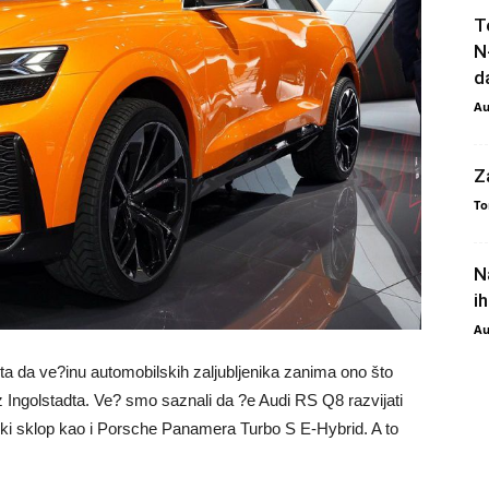
T
N
da
Au
Z
To
N
i
Au
 ta da ve?inu automobilskih zaljubljenika zanima ono što
iz Ingolstadta. Ve? smo saznali da ?e Audi RS Q8 razvijati
onski sklop kao i Porsche Panamera Turbo S E-Hybrid. A to