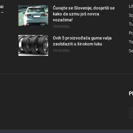
Li
ai
Čuvajte se Slovenije, dosjetili se
 –
kako da uzmu još novca
S
vozačima!
T
23/04/2022
Po
Ovih 5 proizvođača guma valja
Te
zaobilaziti u širokom luku
Se
10/10/2025
P