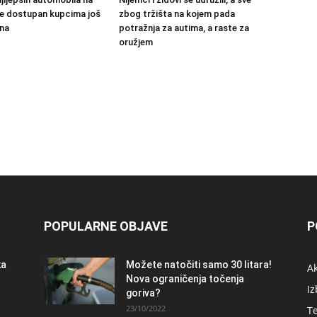
 će dostupan kupcima još
zbog tržišta na kojem pada
na
potražnja za autima, a raste za
oružjem
POPULARNE OBJAVE
P
ka
Možete natočiti samo 30 litara!
A
Nova ograničenja točenja
Iz
goriva?
23/10/2022
T