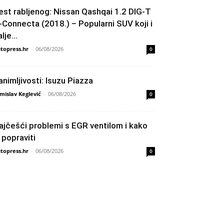
est rabljenog: Nissan Qashqai 1.2 DIG-T
-Connecta (2018.) – Popularni SUV koji i
lje...
topress.hr
-
06/08/2026
0
animljivosti: Isuzu Piazza
mislav Keglević
-
06/08/2026
0
ajčešći problemi s EGR ventilom i kako
h popraviti
topress.hr
-
06/08/2026
0