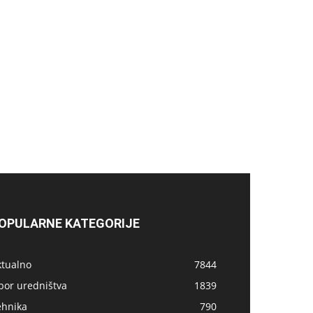
OPULARNE KATEGORIJE
ktualno
7844
bor uredništva
1839
ehnika
790