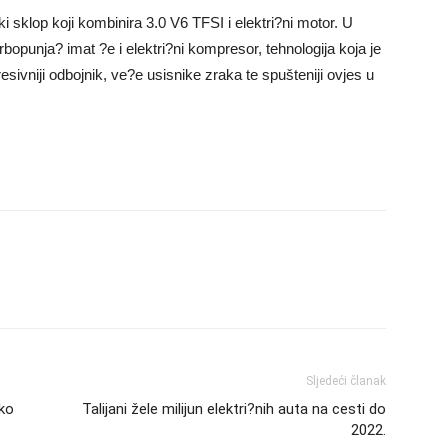
 sklop koji kombinira 3.0 V6 TFSI i elektri?ni motor. U
rbopunja? imat ?e i elektri?ni kompresor, tehnologija koja je
ivniji odbojnik, ve?e usisnike zraka te spušteniji ovjes u
Sljedeći članak
ko
Talijani žele milijun elektri?nih auta na cesti do
2022.