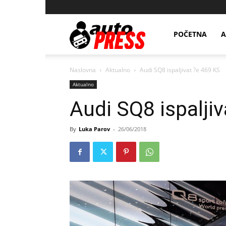
AutopressHR
POČETNA
A
Naslovna
Aktualno
Audi SQ8 ispaljivat ?e 469 KS
Aktualno
Audi SQ8 ispalji
By
Luka Parov
-
26/06/2018