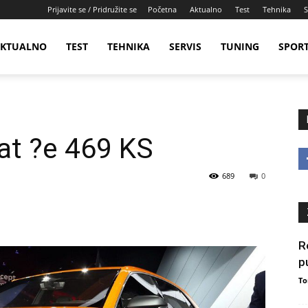
Prijavite se / Pridružite se
Početna
Aktualno
Test
Tehnika
S
KTUALNO
TEST
TEHNIKA
SERVIS
TUNING
SPOR
vat ?e 469 KS
689
0
R
p
To