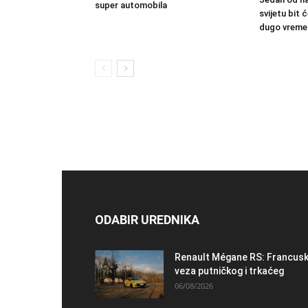
super automobila
svijetu bit
dugo vreme
ODABIR UREDNIKA
Renault Mégane RS: Francus
veza putničkog i trkaćeg
06/08/2026