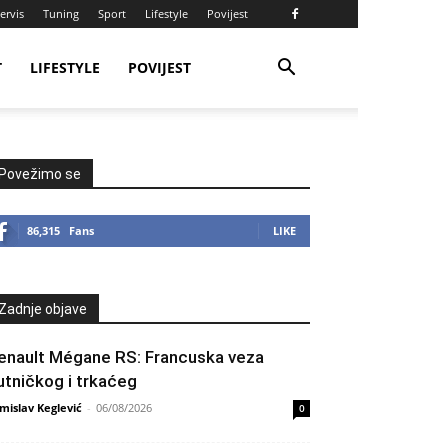
ervis
Tuning
Sport
Lifestyle
Povijest
T
LIFESTYLE
POVIJEST
Povežimo se
86,315
Fans
LIKE
Zadnje objave
enault Mégane RS: Francuska veza
utničkog i trkaćeg
mislav Keglević
-
06/08/2026
0