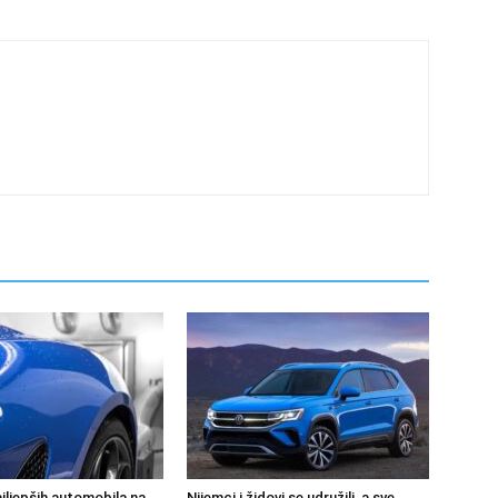
jljepših automobila na
Nijemci i židovi se udružili, a sve