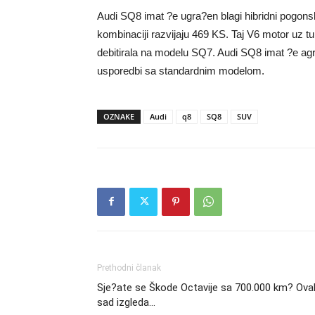
Audi SQ8 imat ?e ugra?en blagi hibridni pogonski
kombinaciji razvijaju 469 KS. Taj V6 motor uz tu
debitirala na modelu SQ7. Audi SQ8 imat ?e agres
usporedbi sa standardnim modelom.
OZNAKE
Audi
q8
SQ8
SUV
Prethodni članak
Sje?ate se Škode Octavije sa 700.000 km? Ova
sad izgleda…