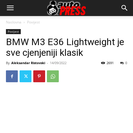
AutopressHR
Naslovna
Povijest
Povijest
BMW M3 E36 Lightweight je
sve cjenjeniji klasik
By
Aleksandar Ristovski
-
14/09/2022
2691
0