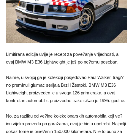
Limitirana edicija uvije je recept za pove?anje vrijednosti, a
ovaj BMW M3 E36 Lightweight je još po ne?emu poseban.
Naime, u svojoj ga je kolekciji posjedovao Paul Walker, tragi?
no preminuli glumac serijala Brzi i Žestoki. BMW M3 E36
Lightweight proizveden je u svega 126 primjeraka, a ovaj
konkretan automobil s proizvodne trake sišao je 1995. godine.
No, za razliku od ve?ine kolekcionarskih automobila koji ve?
inu vijeka provedu po garažama, ovaj je bio u upotrebi. Najbolji
dokaz tome je prije?enih 150.000 kilometara. Nije to puno za