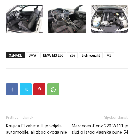
OZNAKE
BMW
BMW M3 E36
e36
Lightweight
M3
Prethodni članak
Sljedeći članak
Kraljica Elizabeta II. je voljela
Mercedes-Benz 220 W111 je
automobile, ali zbog ovoga nije
služio istog vlasnika pune 54