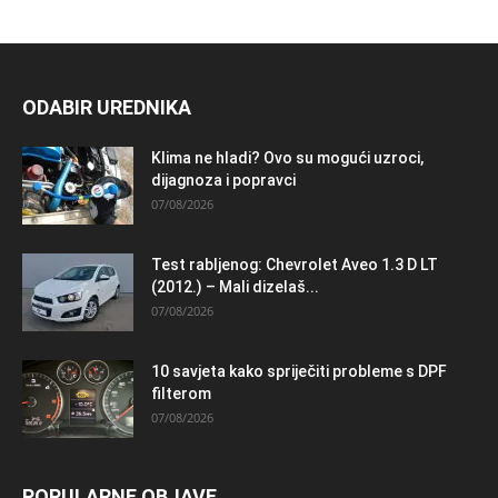
ODABIR UREDNIKA
Klima ne hladi? Ovo su mogući uzroci,
dijagnoza i popravci
07/08/2026
Test rabljenog: Chevrolet Aveo 1.3 D LT
(2012.) – Mali dizelaš...
07/08/2026
10 savjeta kako spriječiti probleme s DPF
filterom
07/08/2026
POPULARNE OBJAVE