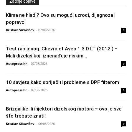
Zadnje objave
Klima ne hladi? Ovo su mogući uzroci, dijagnoza i
popravci
Kristian Sikavičev
-
07/08/2026
0
Test rabljenog: Chevrolet Aveo 1.3 D LT (2012.) –
Mali dizelaš koji iznenađuje niskim...
Autopress.hr
-
07/08/2026
0
10 savjeta kako spriječiti probleme s DPF filterom
Autopress.hr
-
07/08/2026
0
Brizgaljke ili injektori dizelskog motora – ovo je sve
što trebate znati!
Kristian Sikavičev
-
06/08/2026
0