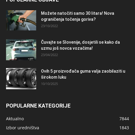
Možete natočiti samo 30 litara! Nova
ograničenja točenja goriva?
23/10/2022
Čuvajte se Slovenije, dosjetili se kako da
uzmu još novca vozačima!
23/04/2022
Ovih 5 proizvođača guma valja zaobilaziti u
širokom luku
10/10/2025
POPULARNE KATEGORIJE
Aktualno
7844
Izbor uredništva
1843