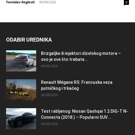
Tomislav Keglević
-
06/08/2026
0
ODABIR UREDNIKA
Brizgaljke ili injektori dizelskog motora –
ovo je sve što trebate...
06/08/2026
Renault Mégane RS: Francuska veza
putničkog i trkaćeg
06/08/2026
Test rabljenog: Nissan Qashqai 1.2 DIG-T N-
Connecta (2018.) – Popularni SUV...
06/08/2026