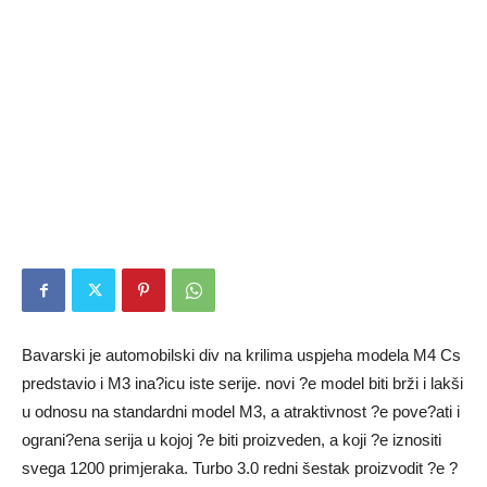
Bavarski je automobilski div na krilima uspjeha modela M4 Cs
predstavio i M3 ina?icu iste serije. novi ?e model biti brži i lakši
u odnosu na standardni model M3, a atraktivnost ?e pove?ati i
ograni?ena serija u kojoj ?e biti proizveden, a koji ?e iznositi
svega 1200 primjeraka. Turbo 3.0 redni šestak proizvodit ?e ?