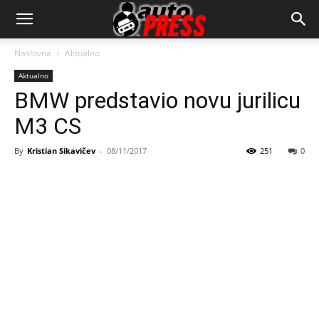
AutopressHR
Naslovna
Aktualno
Aktualno
BMW predstavio novu jurilicu
M3 CS
By
Kristian Sikavičev
-
08/11/2017
251
0