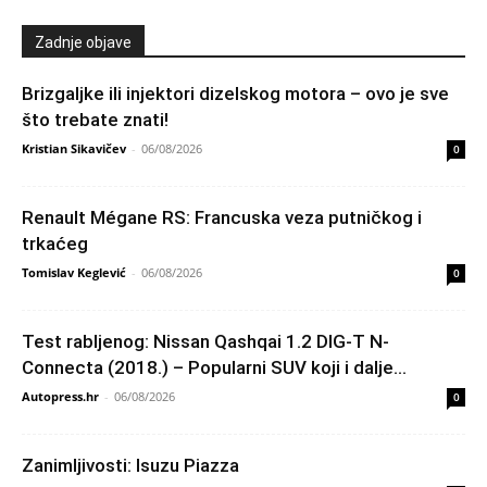
Zadnje objave
Brizgaljke ili injektori dizelskog motora – ovo je sve
što trebate znati!
Kristian Sikavičev
-
06/08/2026
0
Renault Mégane RS: Francuska veza putničkog i
trkaćeg
Tomislav Keglević
-
06/08/2026
0
Test rabljenog: Nissan Qashqai 1.2 DIG-T N-
Connecta (2018.) – Popularni SUV koji i dalje...
Autopress.hr
-
06/08/2026
0
Zanimljivosti: Isuzu Piazza