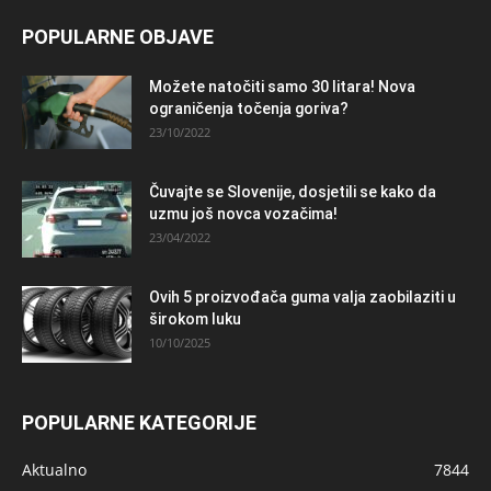
POPULARNE OBJAVE
Možete natočiti samo 30 litara! Nova
ograničenja točenja goriva?
23/10/2022
Čuvajte se Slovenije, dosjetili se kako da
uzmu još novca vozačima!
23/04/2022
Ovih 5 proizvođača guma valja zaobilaziti u
širokom luku
10/10/2025
POPULARNE KATEGORIJE
Aktualno
7844