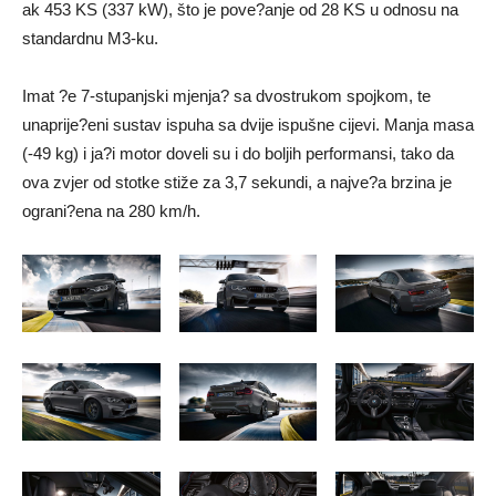
ak 453 KS (337 kW), što je pove?anje od 28 KS u odnosu na
standardnu M3-ku.
Imat ?e 7-stupanjski mjenja? sa dvostrukom spojkom, te
unaprije?eni sustav ispuha sa dvije ispušne cijevi. Manja masa
(-49 kg) i ja?i motor doveli su i do boljih performansi, tako da
ova zvjer od stotke stiže za 3,7 sekundi, a najve?a brzina je
ograni?ena na 280 km/h.